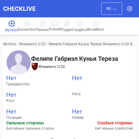
CHECKLIVE
RU
Хоккей
Баскетбол
Волейбол
Гандбол
Теннис
Падел
Футбол
/
/
Фелипе Габриэл Кунья Тереза Фламенго U-20 Ви
Футбол
Фламенго U-20
део, трансферы, статистика
Фелипе Габриэл Кунья Тереза
Фламенго U-20
Нет
Нет
Гражданство
Нет
Нога
Рост
Нет
Нет
Позиция
Номер
Сильные стороны
Слабые стороны
Без явных сильных сторон
Нет явных слабостей