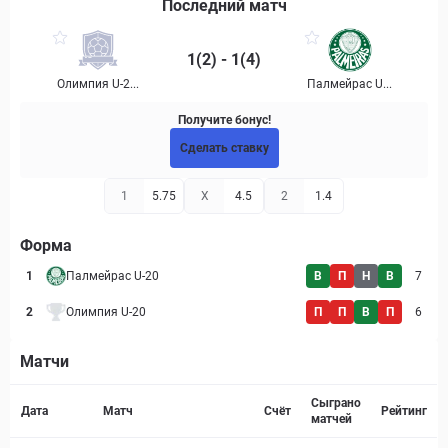
Последний матч
1(2) - 1(4)
Олимпия U-2...
Палмейрас U...
Получите бонус!
Сделать ставку
1
5.75
X
4.5
2
1.4
Форма
1
Палмейрас U-20
В
П
Н
В
7
2
Олимпия U-20
П
П
В
П
6
Матчи
Страница матча
Сыграно
Дата
Матч
Счёт
Рейтинг
матчей