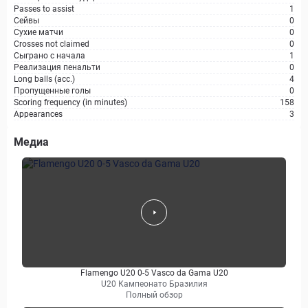
Passes to assist
1
Сейвы
0
Сухие матчи
0
Crosses not claimed
0
Сыграно с начала
1
Реализация пенальти
0
Long balls (acc.)
4
Пропущенные голы
0
Scoring frequency (in minutes)
158
Appearances
3
Медиа
Flamengo U20 0-5 Vasco da Gama U20
U20 Кампеонато Бразилия
Полный обзор