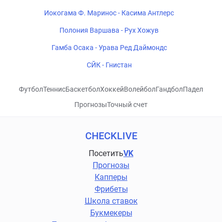
Иокогама Ф. Маринос - Касима Антлерс
Полония Варшава - Рух Хожув
Гамба Осака - Урава Ред Даймондс
СЙК - Гнистан
Футбол
Теннис
Баскетбол
Хоккей
Волейбол
Гандбол
Падел
Прогнозы
Точный счет
CHECKLIVE
Посетить
VK
Прогнозы
Капперы
Фрибеты
Школа ставок
Букмекеры