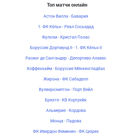
Топ матчи онлайн
Астон Вилла - Бавария
1. ФК Кёльн - Реал Сосьедад
Фулхэм - Кристал Пэлас
Боруссия Дортмунд II - 1. ФК Кёльн II
Расинг де Сантандер - Депортиво Алавес
Хоффенхайм - Боруссия Мёнхенгладбах
Жирона - ФК Сабаделл
Вулверхэмптон - Порт Вейл
Брюгге - КВ Кортрейк
Альмерия - Кордова
Монца - Падова
ФК Ивердон Феминин - ФК Цюрих