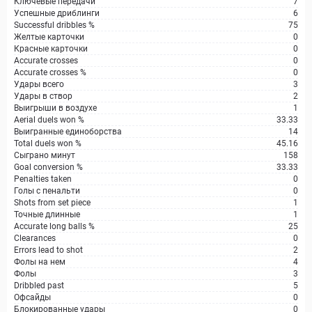
Ключевые передачи
7
Успешные дриблинги
6
Successful dribbles %
75
Желтые карточки
0
Красные карточки
0
Accurate crosses
0
Accurate crosses %
0
Удары всего
3
Удары в створ
2
Выигрыши в воздухе
1
Aerial duels won %
33.33
Выигранные единоборства
14
Total duels won %
45.16
Сыграно минут
158
Goal conversion %
33.33
Penalties taken
0
Голы с пенальти
0
Shots from set piece
1
Точные длинные
1
Accurate long balls %
25
Clearances
0
Errors lead to shot
2
Фолы на нем
4
Фолы
3
Dribbled past
5
Офсайды
0
Блокированные удары
0