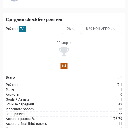
Средний checklive рейтинг
Рейтинг
7.1
26
U20 КОНМЕБОЛ
Либертадорес
22.марта
6.1
Всего
Рейтинг
7.1
Голы
1
Ассисты
0
Goals + Assists
1
Точные передачи
43
Inaccurate passes
13
Total passes
56
Accurate passes %
76.79
Accurate final third passes
11