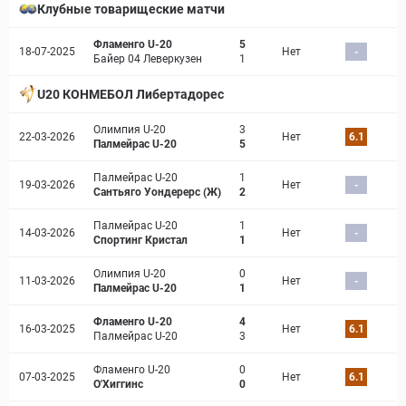
Клубные товарищеские матчи
Фламенго U-20
5
18-07-2025
Нет
-
Байер 04 Леверкузен
1
U20 КОНМЕБОЛ Либертадорес
Олимпия U-20
3
22-03-2026
Нет
6.1
Палмейрас U-20
5
Палмейрас U-20
1
19-03-2026
Нет
-
Сантьяго Уондерерс (Ж)
2
Палмейрас U-20
1
14-03-2026
Нет
-
Спортинг Кристал
1
Олимпия U-20
0
11-03-2026
Нет
-
Палмейрас U-20
1
Фламенго U-20
4
16-03-2025
Нет
6.1
Палмейрас U-20
3
Фламенго U-20
0
07-03-2025
Нет
6.1
О'Хиггинс
0