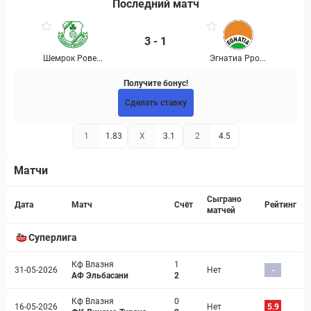
Последний матч
3 - 1
Шемрок Рове...
Эгнатиа Рро...
Получите бонус!
Сделать ставку
1
1.83
X
3.1
2
4.5
Матчи
Страница матча
Сыграно
Дата
Матч
Счёт
Рейтинг
матчей
Суперлига
Кф Влазня
1
31-05-2026
Нет
-
АФ Эльбасани
2
Кф Влазня
0
16-05-2026
Нет
5.9