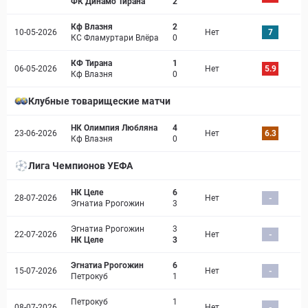
ФК Динамо Тирана
2
Кф Влазня
2
10-05-2026
Нет
7
КС Фламуртари Влёра
0
КФ Тирана
1
06-05-2026
Нет
5.9
Кф Влазня
0
Клубные товарищеские матчи
НК Олимпия Любляна
4
23-06-2026
Нет
6.3
Кф Влазня
0
Лига Чемпионов УЕФА
НК Целе
6
28-07-2026
Нет
-
Эгнатиа Ррогожин
3
Эгнатиа Ррогожин
3
22-07-2026
Нет
-
НК Целе
3
Эгнатиа Ррогожин
6
15-07-2026
Нет
-
Петрокуб
1
Петрокуб
1
08-07-2026
Нет
-