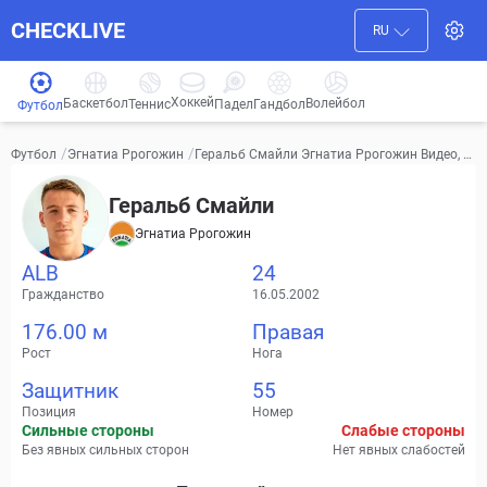
CHECKLIVE
RU
Хоккей
Баскетбол
Волейбол
Гандбол
Теннис
Падел
Футбол
/
/
Геральб Смайли Эгнатиа Ррогожин Видео, т
Футбол
Эгнатиа Ррогожин
рансферы, статистика
Геральб Смайли
Эгнатиа Ррогожин
ALB
24
Гражданство
16.05.2002
176.00 м
Правая
Рост
Нога
Защитник
55
Позиция
Номер
Сильные стороны
Слабые стороны
Без явных сильных сторон
Нет явных слабостей