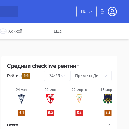
RU
Хоккей
Еще
Средний checklive рейтинг
Рейтинг
24/25
Примера Див
6.6
исьон РФЕФ
24.мая
03.мая
22.марта
15.марта
6.1
5.3
5.6
6.1
Всего