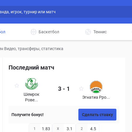
бол
Баскетбол
Теннис
н Видео, трансферы, статистика
Последний матч
3 - 1
Шемрок
Эгнатиа Рро...
Рове...
Получите бонус!
Сделать ставку
1.83
3.1
4.5
1
X
2