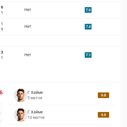
6
Нет
7.6
1
1
Нет
7.4
1
3
Нет
7.1
1
6
Г. Хайме
6.8
5
матчи
Г. Хайме
6.6
10
матчи