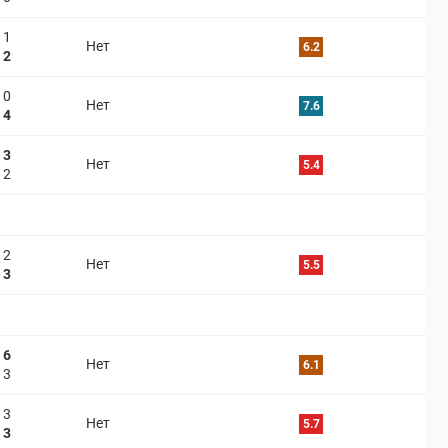
1
Нет
6.2
2
0
Нет
7.6
4
3
Нет
5.4
2
2
Нет
5.5
3
6
Нет
6.1
3
3
Нет
5.7
3