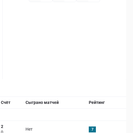
Страница матча
Счёт
Сыграно матчей
Рейтинг
2
Нет
7
0