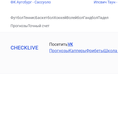
ФК Аугсбург - Сассуоло
Ипсвич Таун 
Футбол
Теннис
Баскетбол
Хоккей
Волейбол
Гандбол
Падел
Прогнозы
Точный счет
Посетить
VK
CHECKLIVE
Прогнозы
Капперы
Фрибеты
Школа 