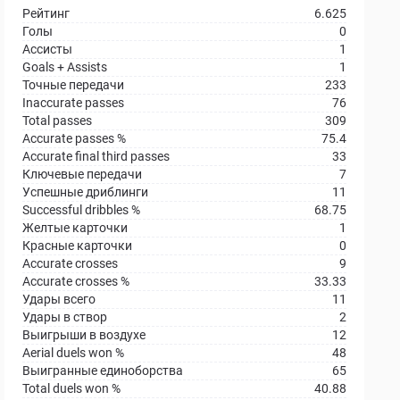
Рейтинг
6.625
Голы
0
Ассисты
1
Goals + Assists
1
Точные передачи
233
Inaccurate passes
76
Total passes
309
Accurate passes %
75.4
Accurate final third passes
33
Ключевые передачи
7
Успешные дриблинги
11
Successful dribbles %
68.75
Желтые карточки
1
Красные карточки
0
Accurate crosses
9
Accurate crosses %
33.33
Удары всего
11
Удары в створ
2
Выигрыши в воздухе
12
Aerial duels won %
48
Выигранные единоборства
65
Total duels won %
40.88