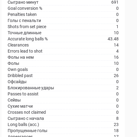
Сыграно минут
691
Goal conversion %
0
Penalties taken
0
Голы с пенальти
0
Shots from set piece
1
Точные длинные
10
Accurate long balls %
43.48
Clearances
14
Errors lead to shot
4
Фолы на нем
16
Фолы
10
Own goals
0
Dribbled past
26
Офсайды
0
Блокированные удары
2
Passes to assist
0
Сейвы
0
Сухие матчи
0
Crosses not claimed
0
Сыграно с начала
8
Long balls (acc.)
23
Пропущенные голы
18
Appearances
17