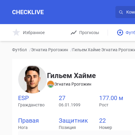
CHECKLIVE
Избранное
Прогнозы
Фут
Футбол
/
Эгнатиа Ррогожин
/
Гильем Хайме Эгнатиа Ррогожи
Гильем Хайме
Эгнатиа Ррогожин
ESP
27
177.00 м
Гражданство
06.01.1999
Рост
Правая
Защитник
22
Нога
Позиция
Номер