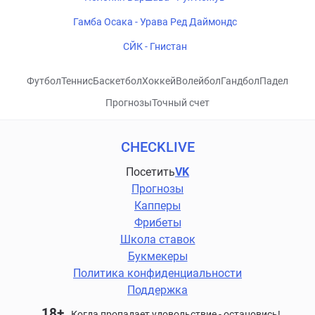
Гамба Осака - Урава Ред Даймондс
СЙК - Гнистан
Футбол
Теннис
Баскетбол
Хоккей
Волейбол
Гандбол
Падел
Прогнозы
Точный счет
CHECKLIVE
Посетить
VK
Прогнозы
Капперы
Фрибеты
Школа ставок
Букмекеры
Политика конфиденциальности
Поддержка
18+
Когда пропадает удовольствие - остановись!