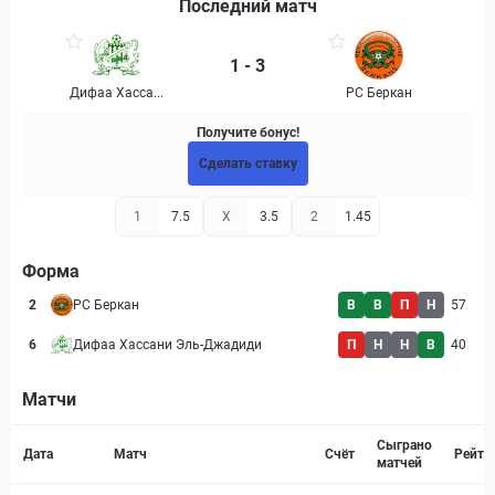
Последний матч
1 - 3
Дифаа Хасса...
РС Беркан
Получите бонус!
Сделать ставку
1
7.5
X
3.5
2
1.45
Форма
2
РС Беркан
В
В
П
Н
57
6
Дифаа Хассани Эль-Джадиди
П
Н
Н
В
40
Матчи
Страница матча
Сыграно
Дата
Матч
Счёт
Рейти
матчей