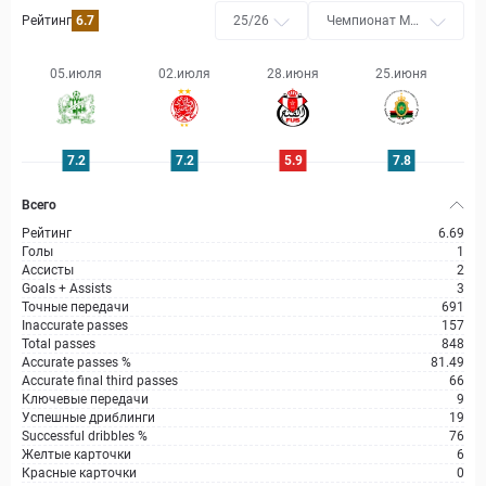
Рейтинг
6.7
25/26
Чемпионат Мар
окко
05.июля
02.июля
28.июня
25.июня
7.2
7.2
5.9
7.8
Всего
Рейтинг
6.69
Голы
1
Ассисты
2
Goals + Assists
3
Точные передачи
691
Inaccurate passes
157
Total passes
848
Accurate passes %
81.49
Accurate final third passes
66
Ключевые передачи
9
Успешные дриблинги
19
Successful dribbles %
76
Желтые карточки
6
Красные карточки
0