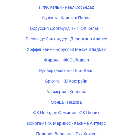
1. ФК Кёльн - Реал Сосьедад
Фулхэм - Кристал Пэлас
Боруссия Дортмунд II - 1. ФК Кёльн II
Расинг де Сантандер - Депортиво Алавес
Хоффенхайм - Боруссия Мёнхенгладбах
Жирона - ФК Сабаделл
Вулверхэмптон - Порт Вейл
Брюгге - КВ Кортрейк
Альмерия - Кордова
Монца - Падова
ФК Ивердон Феминин - ФК Цюрих
Иокогама Ф. Маринос - Касима Антлерс
Полония Варшава - Рух Хожув