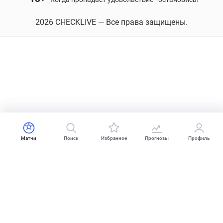
2026 CHECKLIVE — Все права защищены.
Матчи
Поиск
Избранное
Прогнозы
Профиль