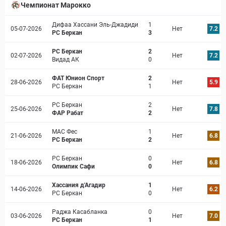
Чемпионат Марокко
Дифаа Хассани Эль-Джадиди
1
05-07-2026
Нет
7.2
РС Беркан
3
РС Беркан
2
02-07-2026
Нет
7.2
Видад АК
0
ФАТ Юнион Спорт
2
28-06-2026
Нет
5.9
РС Беркан
1
РС Беркан
2
25-06-2026
Нет
7.8
ФАР Рабат
2
МАС Фес
1
21-06-2026
Нет
6.8
РС Беркан
2
РС Беркан
0
18-06-2026
Нет
6.8
Олимпик Сафи
0
Хассания д'Агадир
1
14-06-2026
Нет
6.2
РС Беркан
0
Раджа Касабланка
0
03-06-2026
Нет
7.0
РС Беркан
1