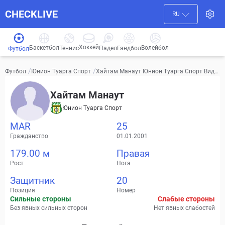
CHECKLIVE
RU
Хоккей
Баскетбол
Волейбол
Гандбол
Теннис
Падел
Футбол
/
/
Хайтам Манаут Юнион Туарга Спорт Виде
Футбол
Юнион Туарга Спорт
о, трансферы, статистика
Хайтам Манаут
Юнион Туарга Спорт
MAR
25
Гражданство
01.01.2001
179.00 м
Правая
Рост
Нога
Защитник
20
Позиция
Номер
Сильные стороны
Слабые стороны
Без явных сильных сторон
Нет явных слабостей