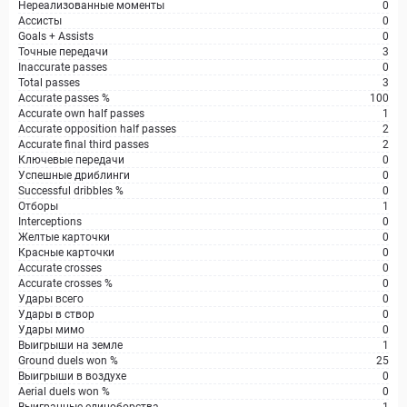
Нереализованные моменты
0
Ассисты
0
Goals + Assists
0
Точные передачи
3
Inaccurate passes
0
Total passes
3
Accurate passes %
100
Accurate own half passes
1
Accurate opposition half passes
2
Accurate final third passes
2
Ключевые передачи
0
Успешные дриблинги
0
Successful dribbles %
0
Отборы
1
Interceptions
0
Желтые карточки
0
Красные карточки
0
Accurate crosses
0
Accurate crosses %
0
Удары всего
0
Удары в створ
0
Удары мимо
0
Выигрыши на земле
1
Ground duels won %
25
Выигрыши в воздухе
0
Aerial duels won %
0