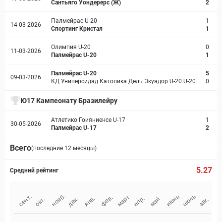
Сантьяго Уондерерс (Ж)
2
Палмейрас U-20
1
14-03-2026
Спортинг Кристал
1
Олимпия U-20
0
11-03-2026
Палмейрас U-20
1
Палмейрас U-20
5
09-03-2026
КД Универсидад Католика Дель Экуадор U-20 U-20
0
Ю17 Кампеонату Бразилейру
Атлетико Гоияниенсе U-17
1
30-05-2026
Палмейрас U-17
2
Всего
(последние 12 месяцы)
5.27
Средний рейтинг