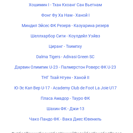
Хошимин I - Тхан Кхоанг Сан Вьетнам
Фонг Фу Ха Нам - Ханой I
Миндил Эйсес ФК Резерв - Казуарина резерв
Шеллхарбор Сити - Коулдейл Уэйвз
Циранг - Тхимпху
Dalma Tigers - Adivasi Green SC
Дарвин Олимпик U-23 - Палмерстон Роверс ФК U-23
ТНГ Тхай Нгуен - Ханой II
Ю-Эс Кап Вер U-17 - Academy Club de Foot La Joie U17
Пласа Амадор - Тауро ФК
Шахин ФК - Джи-13
Чако Пандо ФК - Вака Диес Ювениль