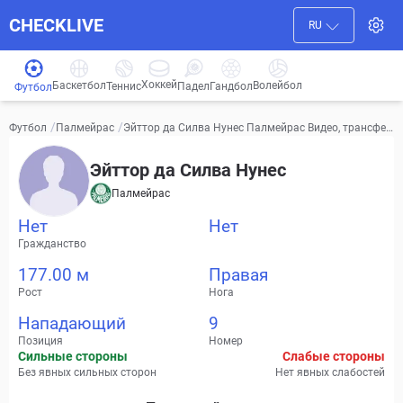
CHECKLIVE
RU
Хоккей
Баскетбол
Волейбол
Гандбол
Теннис
Падел
Футбол
/
/
Эйттор да Силва Нунес Палмейрас Видео, трансфер
Футбол
Палмейрас
ы, статистика
Эйттор да Силва Нунес
Палмейрас
Нет
Нет
Гражданство
177.00 м
Правая
Рост
Нога
Нападающий
9
Позиция
Номер
Сильные стороны
Слабые стороны
Без явных сильных сторон
Нет явных слабостей