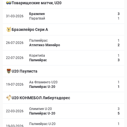
Товарищеские матчи, U20
Бразилия
3
31-03-2026
Парагвай
1
Бразилейро Сери A
Палмейрас
1
26-07-2026
Атлетико Минейро
2
Коритиба
1
22-07-2026
Палмейрас
3
U20 Паулиста
Аа Фламенго U20
1
19-07-2026
Палмейрас U-20
1
U20 КОНМЕБОЛ Либертадорес
Олимпия U-20
3
22-03-2026
Палмейрас U-20
5
Палмейрас U-20
1
19-03-2026