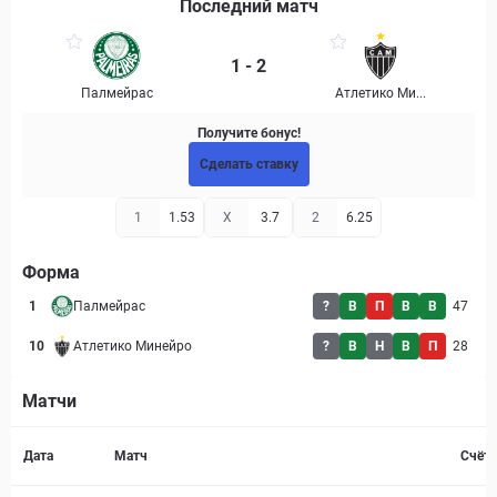
Последний матч
1 - 2
Палмейрас
Атлетико Ми...
Получите бонус!
Сделать ставку
1
1.53
X
3.7
2
6.25
Форма
1
Палмейрас
?
В
П
В
В
47
10
Атлетико Минейро
?
В
Н
В
П
28
Матчи
Страница матча
Дата
Матч
Счёт