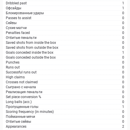
Dribbled past
1
Офсайды
1
Блокированные удары
0
Passes to assist
0
Сейвы
0
Сухие матчи
0
Penalties faced
0
Отбитые пенальти
0
Saved shots from inside the box
0
Saved shots from outside the box
0
Goals conceded inside the box
1
Goals conceded outside the box
0
Punches
0
Runs out
0
Successful runs out
0
High claims
0
Crosses not claimed
0
Сыграно с начала
0
Реализация пенальти
0
Set piece conversion %
0
Long balls (acc.)
0
Пропущенные голы
1
Scoring frequency (in minutes)
0
Пойманные мячи
0
Отбитые сейвы
0
Appearances
2