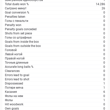
Выигранные единоборства
1
Total duels won %
14.286
Сыграно минут
26
Goal conversion %
0
Penalties taken
0
Голы с пенальти
0
Penalty won
0
Penalty goals conceded
0
Shots from set piece
0
Голы со штрафных
0
Goals from inside the box
0
Goals from outside the box
0
Головой
0
Левой ногой
0
Правой ногой
0
Точные длинные
0
Accurate long balls %
0
Clearances
0
Errors lead to goal
0
Errors lead to shot
0
Dispossessed
1
Потери мяча
1
Касания
6
Фолы на нем
0
Фолы
1
Hit woodwork
0
Own goals
0