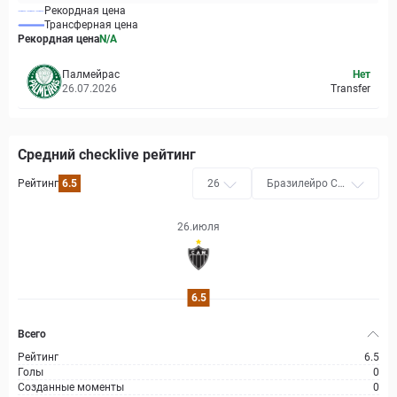
Рекордная цена
Трансферная цена
Рекордная цена
N/A
Палмейрас
Нет
26.07.2026
Transfer
Средний checklive рейтинг
Рейтинг
6.5
26
Бразилейро Се
ри A
26.июля
6.5
Всего
Рейтинг
6.5
Голы
0
Созданные моменты
0