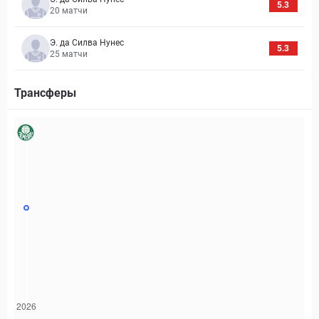
5.3
20
матчи
Э. да Силва Нунес
5.3
25
матчи
Трансферы