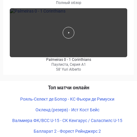
Полный обзор
Palmeiras 0 - 1 Corinthians
Паулиста, Серия А1
58' Yuri Alberto
Топ матчи онлайн
Рояль-Селект де Бопор - КС Фьюри де Римуски
Окленд (резерв) - Ист Кост Бейс
Валмиера ФК/ВСС U-15 - СК Кенгарус / Саласпилс U-15
Балларат 2 - Форест Рейнджерс 2