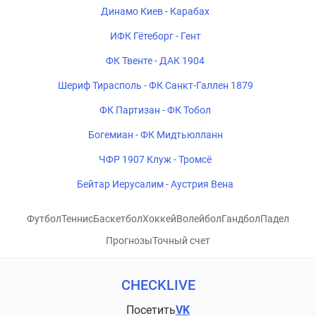
Динамо Киев - Карабах
ИФК Гётеборг - Гент
ФК Твенте - ДАК 1904
Шериф Тирасполь - ФК Санкт-Галлен 1879
ФК Партизан - ФК Тобол
Богемиан - ФК Мидтьюлланн
ЧФР 1907 Клуж - Тромсё
Бейтар Иерусалим - Аустрия Вена
Футбол
Теннис
Баскетбол
Хоккей
Волейбол
Гандбол
Падел
Прогнозы
Точный счет
CHECKLIVE
Посетить
VK