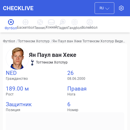
CHECKLIVE
RU
Хоккей
Баскетбол
Волейбол
Гандбол
Теннис
Падел
Футбол
/
/
Ян Паул ван Хеке Тоттенхэм Хотспур Видео,
Футбол
Тоттенхэм Хотспур
трансферы, статистика
Ян Паул ван Хеке
Тоттенхэм Хотспур
NED
26
Гражданство
08.06.2000
189.00 м
Правая
Рост
Нога
Защитник
6
Позиция
Номер