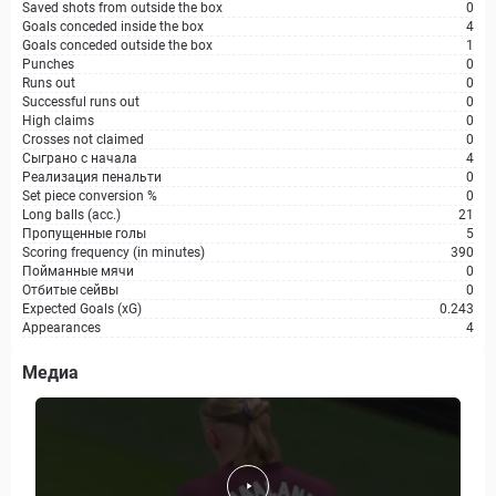
Saved shots from outside the box
0
Goals conceded inside the box
4
Goals conceded outside the box
1
Punches
0
Runs out
0
Successful runs out
0
High claims
0
Crosses not claimed
0
Сыграно с начала
4
Реализация пенальти
0
Set piece conversion %
0
Long balls (acc.)
21
Пропущенные голы
5
Scoring frequency (in minutes)
390
Пойманные мячи
0
Отбитые сейвы
0
Expected Goals (xG)
0.243
Appearances
4
Медиа