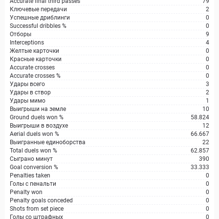
Accurate final third passes
79
Ключевые передачи
2
Успешные дриблинги
0
Successful dribbles %
0
Отборы
9
Interceptions
4
Желтые карточки
0
Красные карточки
0
Accurate crosses
0
Accurate crosses %
0
Удары всего
3
Удары в створ
2
Удары мимо
1
Выигрыши на земле
10
Ground duels won %
58.824
Выигрыши в воздухе
12
Aerial duels won %
66.667
Выигранные единоборства
22
Total duels won %
62.857
Сыграно минут
390
Goal conversion %
33.333
Penalties taken
0
Голы с пенальти
0
Penalty won
0
Penalty goals conceded
0
Shots from set piece
0
Голы со штрафных
0