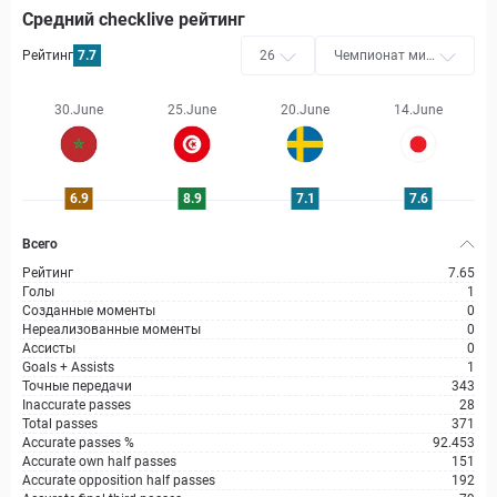
Средний checklive рейтинг
Рейтинг
7.7
26
Чемпионат мир
а
30.June
25.June
20.June
14.June
6.9
8.9
7.1
7.6
Всего
Рейтинг
7.65
Голы
1
Созданные моменты
0
Нереализованные моменты
0
Ассисты
0
Goals + Assists
1
Точные передачи
343
Inaccurate passes
28
Total passes
371
Accurate passes %
92.453
Accurate own half passes
151
Accurate opposition half passes
192