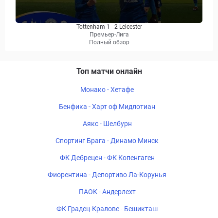
Tottenham 1 - 2 Leicester
Премьер-Лига
Полный обзор
Топ матчи онлайн
Монако - Хетафе
Бенфика - Харт оф Мидлотиан
Аякс - Шелбурн
Спортинг Брага - Динамо Минск
ФК Дебрецен - ФК Копенгаген
Фиорентина - Депортиво Ла-Корунья
ПАОК - Андерлехт
ФК Градец-Кралове - Бешикташ