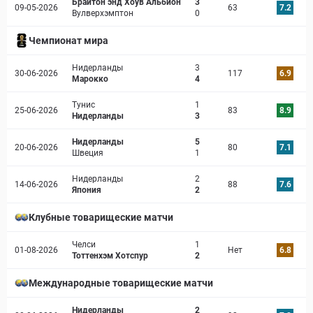
Брайтон энд Хоув Альбион
3
09-05-2026
63
7.2
Вулверхэмптон
0
Чемпионат мира
Нидерланды
3
30-06-2026
117
6.9
Марокко
4
Тунис
1
25-06-2026
83
8.9
Нидерланды
3
Нидерланды
5
20-06-2026
80
7.1
Швеция
1
Нидерланды
2
14-06-2026
88
7.6
Япония
2
Клубные товарищеские матчи
Челси
1
01-08-2026
Нет
6.8
Тоттенхэм Хотспур
2
Международные товарищеские матчи
Нидерланды
2