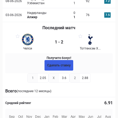
08-06-2026
92
7.2
Узбекистан
1
Нидерланды
0
03-06-2026
76
7.5
Алжир
1
Последний матч
1 - 2
Челси
Тоттенхэм Х...
Получите бонус!
Сделать ставку
1
2.05
X
3.6
2
2.88
Всего
(последние 12 месяцы)
6.91
Средний рейтинг