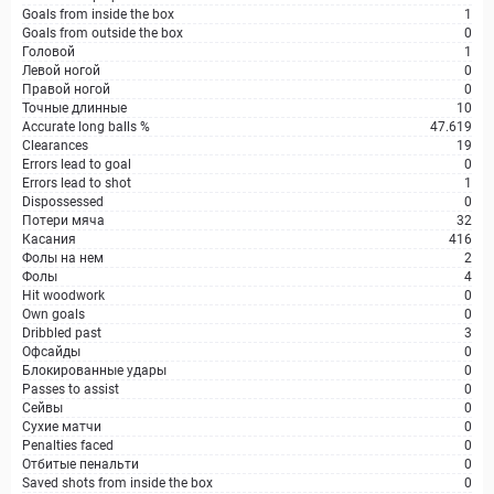
Goals from inside the box
1
Goals from outside the box
0
Головой
1
Левой ногой
0
Правой ногой
0
Точные длинные
10
Accurate long balls %
47.619
Clearances
19
Errors lead to goal
0
Errors lead to shot
1
Dispossessed
0
Потери мяча
32
Касания
416
Фолы на нем
2
Фолы
4
Hit woodwork
0
Own goals
0
Dribbled past
3
Офсайды
0
Блокированные удары
0
Passes to assist
0
Сейвы
0
Сухие матчи
0
Penalties faced
0
Отбитые пенальти
0
Saved shots from inside the box
0