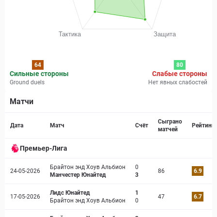
64
80
Сильные стороны
Слабые стороны
Ground duels
Нет явных слабостей
Матчи
Страница матча
Сыграно
Дата
Матч
Счёт
Рейтинг
матчей
Премьер-Лига
Брайтон энд Хоув Альбион
0
24-05-2026
86
6.9
Манчестер Юнайтед
3
Лидс Юнайтед
1
17-05-2026
47
6.7
Брайтон энд Хоув Альбион
0