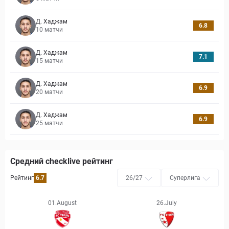
Д. Хаджам
6.8
10
матчи
Д. Хаджам
7.1
15
матчи
Д. Хаджам
6.9
20
матчи
Д. Хаджам
6.9
25
матчи
Средний checklive рейтинг
Рейтинг
6.7
26/27
Суперлига
01.August
26.July