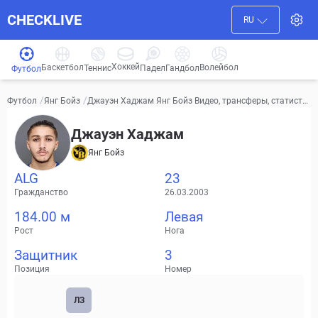
CHECKLIVE
RU
Хоккей
Баскетбол
Волейбол
Гандбол
Теннис
Падел
Футбол
/
/
Джауэн Хаджам Янг Бойз Видео, трансферы, статисти
Футбол
Янг Бойз
ка
Джауэн Хаджам
Янг Бойз
ALG
23
Гражданство
26.03.2003
184.00 м
Левая
Рост
Нога
Защитник
3
Позиция
Номер
ЛЗ