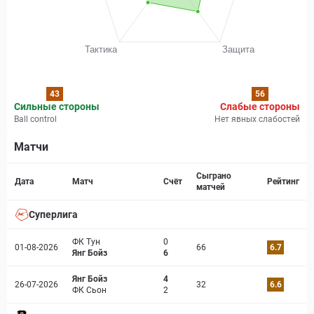
43
56
Сильные стороны
Слабые стороны
Ball control
Нет явных слабостей
Матчи
Страница матча
Сыграно
Дата
Матч
Счёт
Рейтинг
матчей
Суперлига
ФК Тун
0
01-08-2026
66
6.7
Янг Бойз
6
Янг Бойз
4
26-07-2026
32
6.6
ФК Сьон
2