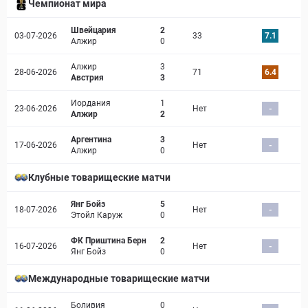
Чемпионат мира
Швейцария
2
03-07-2026
33
7.1
Алжир
0
Алжир
3
28-06-2026
71
6.4
Австрия
3
Иордания
1
23-06-2026
Нет
-
Алжир
2
Аргентина
3
17-06-2026
Нет
-
Алжир
0
Клубные товарищеские матчи
Янг Бойз
5
18-07-2026
Нет
-
Этойл Каруж
0
ФК Приштина Берн
2
16-07-2026
Нет
-
Янг Бойз
0
Международные товарищеские матчи
Боливия
0