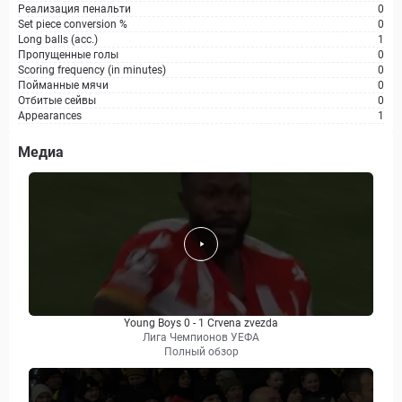
Реализация пенальти
0
Set piece conversion %
0
Long balls (acc.)
1
Пропущенные голы
0
Scoring frequency (in minutes)
0
Пойманные мячи
0
Отбитые сейвы
0
Appearances
1
Медиа
Young Boys 0 - 1 Crvena zvezda
Лига Чемпионов УЕФА
Полный обзор