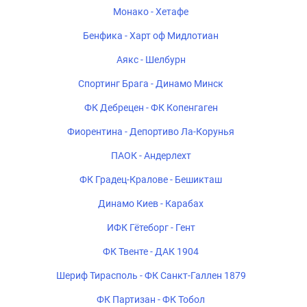
Монако - Хетафе
Бенфика - Харт оф Мидлотиан
Аякс - Шелбурн
Спортинг Брага - Динамо Минск
ФК Дебрецен - ФК Копенгаген
Фиорентина - Депортиво Ла-Корунья
ПАОК - Андерлехт
ФК Градец-Кралове - Бешикташ
Динамо Киев - Карабах
ИФК Гётеборг - Гент
ФК Твенте - ДАК 1904
Шериф Тирасполь - ФК Санкт-Галлен 1879
ФК Партизан - ФК Тобол