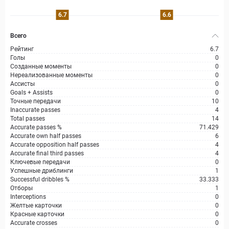
6.7
6.6
Всего
Рейтинг
6.7
Голы
0
Созданные моменты
0
Нереализованные моменты
0
Ассисты
0
Goals + Assists
0
Точные передачи
10
Inaccurate passes
4
Total passes
14
Accurate passes %
71.429
Accurate own half passes
6
Accurate opposition half passes
4
Accurate final third passes
4
Ключевые передачи
0
Успешные дриблинги
1
Successful dribbles %
33.333
Отборы
1
Interceptions
0
Желтые карточки
0
Красные карточки
0
Accurate crosses
0