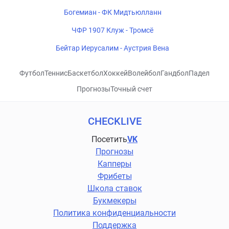
Богемиан - ФК Мидтьюлланн
ЧФР 1907 Клуж - Тромсё
Бейтар Иерусалим - Аустрия Вена
Футбол
Теннис
Баскетбол
Хоккей
Волейбол
Гандбол
Падел
Прогнозы
Точный счет
CHECKLIVE
Посетить
VK
Прогнозы
Капперы
Фрибеты
Школа ставок
Букмекеры
Политика конфиденциальности
Поддержка