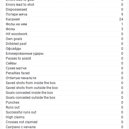
Errors lead to shot
0
Dispossessed
0
Потери мяча
9
Касания
24
Фолы на нем
1
Фолы
3
Hit woodwork
0
Own goals
0
Dribbled past
0
Офсайды
0
Блокированные удары
0
Passes to assist
0
Сейвы
0
Сухие матчи
0
Penalties faced
0
Отбитые пенальти
0
Saved shots from inside the box
0
Saved shots from outside the box
0
Goals conceded inside the box
0
Goals conceded outside the box
0
Punches
0
Runs out
0
Successful runs out
0
High claims
0
Crosses not claimed
0
Сыграно с начала
0