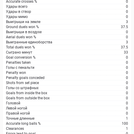
Accurate crosses %
0
Удары всего
0
Удары в створ
0
Удары мимо
0
Выигрыши на земле
3
Ground duels won %
37.5
Выигрыши в воздухе
0
Aerial duels won %
0
Выигранные единоборства
3
Total duels won %
37.5
Сыграно минут
33
Goal conversion %
0
Penalties taken
0
Голы с пенальти
0
Penalty won
0
Penalty goals conceded
0
Shots from set piece
0
Голы со штрафных
0
Goals from inside the box
0
Goals from outside the box
0
Головой
0
Левой ногой
0
Правой ногой
0
Точные длинные
1
Accurate long balls %
100
Clearances
1
Errors lead to goal
0