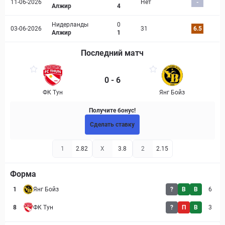
11-06-2026
Нет
-
Алжир
4
Нидерланды
0
03-06-2026
31
6.5
Алжир
1
Последний матч
0 - 6
ФК Тун
Янг Бойз
Получите бонус!
Сделать ставку
1
2.82
X
3.8
2
2.15
Форма
1
Янг Бойз
?
В
В
6
8
ФК Тун
?
П
В
3