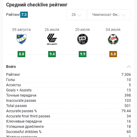
Средний checklive рейтинг
Рейтинг
7.3
26
Чемпионат Фин
ляндии (Вейкка
услига)
09.августа
26.июля
20.июля
04.июля
8.8
9.4
9.9
6.8
Всего
Рейтинг
7.306
Голы
10
Ассисты
5
Goals + Assists
15
Точные передачи
398
Inaccurate passes
103
Total passes
501
Accurate passes %
79.44
Accurate final third passes
34
Ключевые передачи
16
Успешные дриблинги
18
Successful dribbles %
60