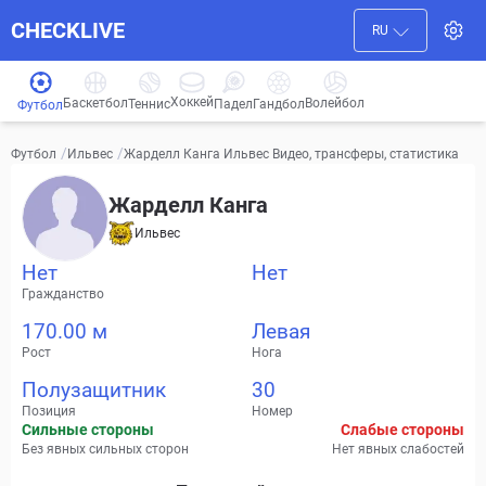
CHECKLIVE
RU
Хоккей
Баскетбол
Волейбол
Гандбол
Теннис
Падел
Футбол
/
/
Жарделл Канга Ильвес Видео, трансферы, статистика
Футбол
Ильвес
Жарделл Канга
Ильвес
Нет
Нет
Гражданство
170.00 м
Левая
Рост
Нога
Полузащитник
30
Позиция
Номер
Сильные стороны
Слабые стороны
Без явных сильных сторон
Нет явных слабостей