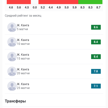
Средний рейтинг за месяц
Ж. Канга
8.6
5
матчи
Ж. Канга
8.4
10
матчи
Ж. Канга
8.4
15
матчи
Ж. Канга
7.8
20
матчи
Ж. Канга
7.1
25
матчи
Трансферы