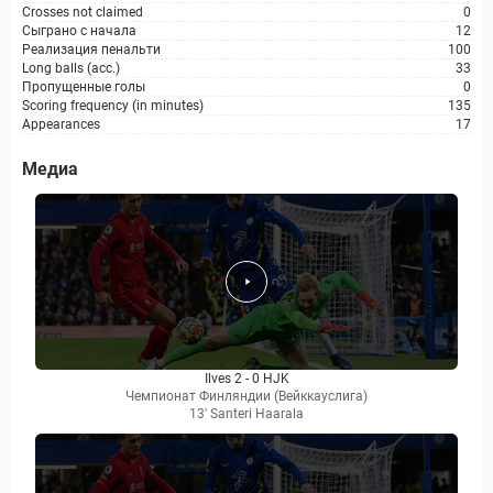
Crosses not claimed
0
Сыграно с начала
12
Реализация пенальти
100
Long balls (acc.)
33
Пропущенные голы
0
Scoring frequency (in minutes)
135
Appearances
17
Медиа
Ilves 2 - 0 HJK
Чемпионат Финляндии (Вейккауслига)
13' Santeri Haarala