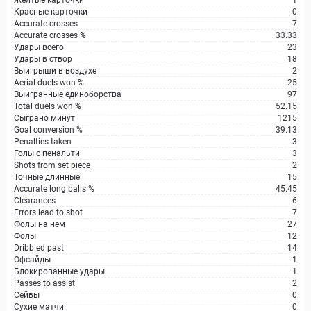
Желтые карточки
1
Красные карточки
0
Accurate crosses
7
Accurate crosses %
33.33
Удары всего
23
Удары в створ
18
Выигрыши в воздухе
2
Aerial duels won %
25
Выигранные единоборства
97
Total duels won %
52.15
Сыграно минут
1215
Goal conversion %
39.13
Penalties taken
3
Голы с пенальти
3
Shots from set piece
2
Точные длинные
15
Accurate long balls %
45.45
Clearances
6
Errors lead to shot
7
Фолы на нем
27
Фолы
12
Dribbled past
14
Офсайды
1
Блокированные удары
1
Passes to assist
2
Сейвы
0
Сухие матчи
0