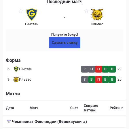
Последний матч
-
Гнистан
Ильвес
Получите бонус!
Сделать ставку
Форма
6
Гнистан
?
Н
П
В
В
29
9
Ильвес
?
В
П
В
В
25
Матчи
Страница матча
Сыграно
Дата
Матч
Счёт
Рейтинг
матчей
Чемпионат Финляндии (Вейккауслига)