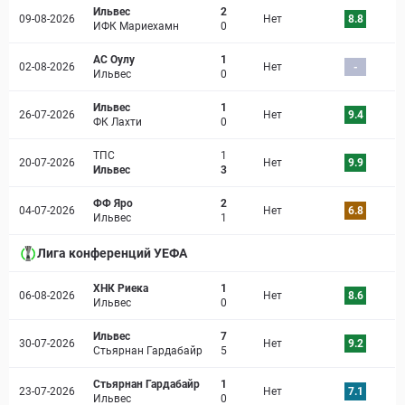
Ильвес
2
09-08-2026
Нет
8.8
ИФК Мариехамн
0
АС Оулу
1
02-08-2026
Нет
-
Ильвес
0
Ильвес
1
26-07-2026
Нет
9.4
ФК Лахти
0
ТПС
1
20-07-2026
Нет
9.9
Ильвес
3
ФФ Яро
2
04-07-2026
Нет
6.8
Ильвес
1
Лига конференций УЕФА
ХНК Риека
1
06-08-2026
Нет
8.6
Ильвес
0
Ильвес
7
30-07-2026
Нет
9.2
Стьярнан Гардабайр
5
Стьярнан Гардабайр
1
23-07-2026
Нет
7.1
Ильвес
0