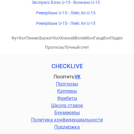
Экспресс Блэк U-15 - Волкано U-15
Ривербанк U-15 - Лейс Ап U-15
Ривербанк U-15 - Лейс Ап U-15
Футбол
Теннис
Баскетбол
Хоккей
Волейбол
Гандбол
Падел
Прогнозы
Точный счет
CHECKLIVE
Посетить
VK
Прогнозы
Капперы
Фрибеты
Школа ставок
Букмекеры
Политика конфиденциальности
Поддержка