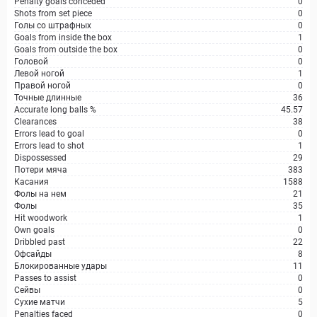
Penalty goals conceded
0
Shots from set piece
0
Голы со штрафных
0
Goals from inside the box
1
Goals from outside the box
0
Головой
0
Левой ногой
1
Правой ногой
0
Точные длинные
36
Accurate long balls %
45.57
Clearances
38
Errors lead to goal
0
Errors lead to shot
1
Dispossessed
29
Потери мяча
383
Касания
1588
Фолы на нем
21
Фолы
35
Hit woodwork
1
Own goals
0
Dribbled past
22
Офсайды
8
Блокированные удары
11
Passes to assist
0
Сейвы
0
Сухие матчи
5
Penalties faced
0