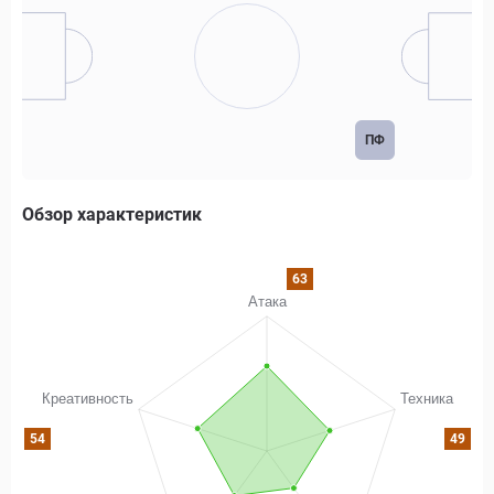
ПФ
Обзор характеристик
63
54
49