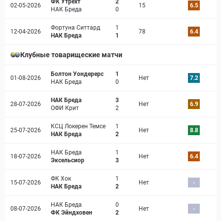
ФК Утрехт
2
02-05-2026
15
6.5
НАК Бреда
0
Фортуна Ситтард
1
12-04-2026
78
6.4
НАК Бреда
1
Клубные товарищеские матчи
Болтон Уондерерс
1
01-08-2026
Нет
7.2
НАК Бреда
0
НАК Бреда
3
28-07-2026
Нет
6.9
ОФИ Крит
2
КСЦ Локерен Темсе
1
25-07-2026
Нет
8.8
НАК Бреда
2
НАК Бреда
1
18-07-2026
Нет
6.4
Эксельсиор
3
ФК Хок
1
15-07-2026
Нет
-
НАК Бреда
2
НАК Бреда
0
08-07-2026
Нет
-
ФК Эйндховен
2