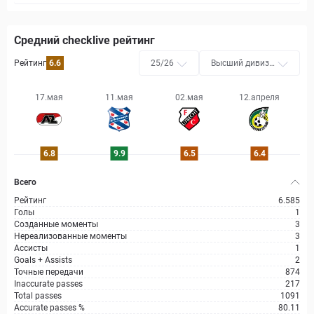
Средний checklive рейтинг
Рейтинг
6.6
25/26
Высший дивизи
он
17.мая
11.мая
02.мая
12.апреля
0
6.8
9.9
6.5
6.4
Всего
Рейтинг
6.585
Голы
1
Созданные моменты
3
Нереализованные моменты
3
Ассисты
1
Goals + Assists
2
Точные передачи
874
Inaccurate passes
217
Total passes
1091
Accurate passes %
80.11