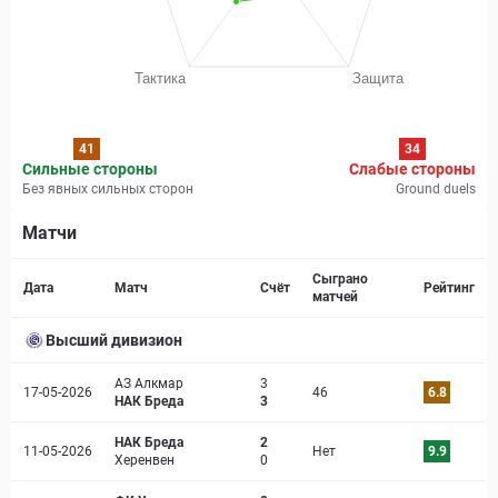
41
34
Сильные стороны
Слабые стороны
Без явных сильных сторон
Ground duels
Матчи
Страница матча
Сыграно
Дата
Матч
Счёт
Рейтинг
матчей
Высший дивизион
АЗ Алкмар
3
17-05-2026
46
6.8
НАК Бреда
3
НАК Бреда
2
11-05-2026
Нет
9.9
Херенвен
0