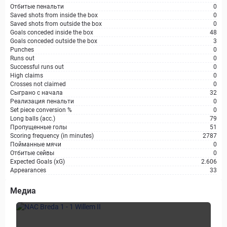
Отбитые пенальти
0
Saved shots from inside the box
0
Saved shots from outside the box
0
Goals conceded inside the box
48
Goals conceded outside the box
3
Punches
0
Runs out
0
Successful runs out
0
High claims
0
Crosses not claimed
0
Сыграно с начала
32
Реализация пенальти
0
Set piece conversion %
0
Long balls (acc.)
79
Пропущенные голы
51
Scoring frequency (in minutes)
2787
Пойманные мячи
0
Отбитые сейвы
0
Expected Goals (xG)
2.606
Appearances
33
Медиа