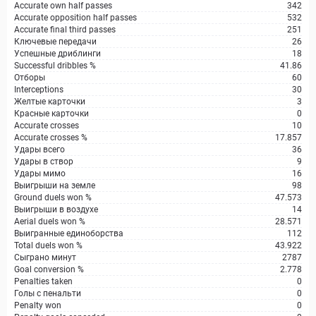
Accurate own half passes
342
Accurate opposition half passes
532
Accurate final third passes
251
Ключевые передачи
26
Успешные дриблинги
18
Successful dribbles %
41.86
Отборы
60
Interceptions
30
Желтые карточки
3
Красные карточки
0
Accurate crosses
10
Accurate crosses %
17.857
Удары всего
36
Удары в створ
9
Удары мимо
16
Выигрыши на земле
98
Ground duels won %
47.573
Выигрыши в воздухе
14
Aerial duels won %
28.571
Выигранные единоборства
112
Total duels won %
43.922
Сыграно минут
2787
Goal conversion %
2.778
Penalties taken
0
Голы с пенальти
0
Penalty won
0