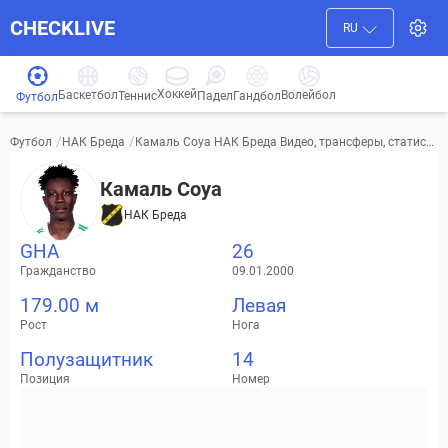
CHECKLIVE
RU
Хоккей
Баскетбол
Волейбол
Гандбол
Теннис
Падел
Футбол
/
/
Камаль Соуа НАК Бреда Видео, трансферы, статист
Футбол
НАК Бреда
ика
Камаль Соуа
НАК Бреда
GHA
26
Гражданство
09.01.2000
179.00 м
Левая
Рост
Нога
Полузащитник
14
Позиция
Номер