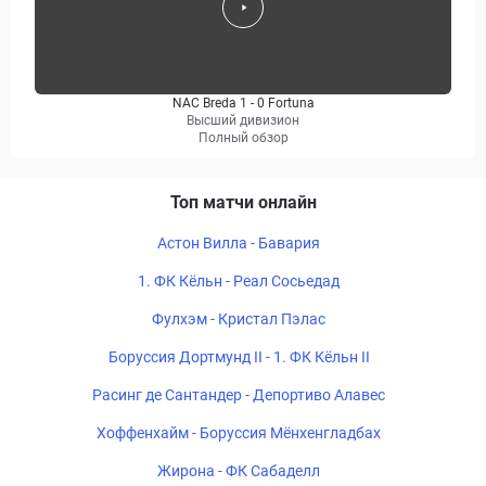
NAC Breda 1 - 0 Fortuna
Высший дивизион
Полный обзор
Топ матчи онлайн
Астон Вилла - Бавария
1. ФК Кёльн - Реал Сосьедад
Фулхэм - Кристал Пэлас
Боруссия Дортмунд II - 1. ФК Кёльн II
Расинг де Сантандер - Депортиво Алавес
Хоффенхайм - Боруссия Мёнхенгладбах
Жирона - ФК Сабаделл