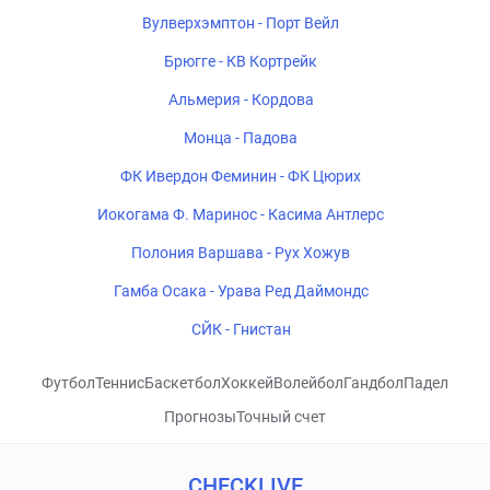
Вулверхэмптон - Порт Вейл
Брюгге - КВ Кортрейк
Альмерия - Кордова
Монца - Падова
ФК Ивердон Феминин - ФК Цюрих
Иокогама Ф. Маринос - Касима Антлерс
Полония Варшава - Рух Хожув
Гамба Осака - Урава Ред Даймондс
СЙК - Гнистан
Футбол
Теннис
Баскетбол
Хоккей
Волейбол
Гандбол
Падел
Прогнозы
Точный счет
CHECKLIVE