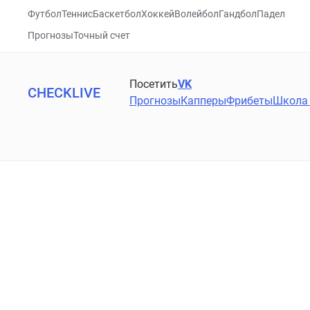
Футбол
Теннис
Баскетбол
Хоккей
Волейбол
Гандбол
Падел
Прогнозы
Точный счет
Посетить
VK
CHECKLIVE
Прогнозы
Капперы
Фрибеты
Школа 