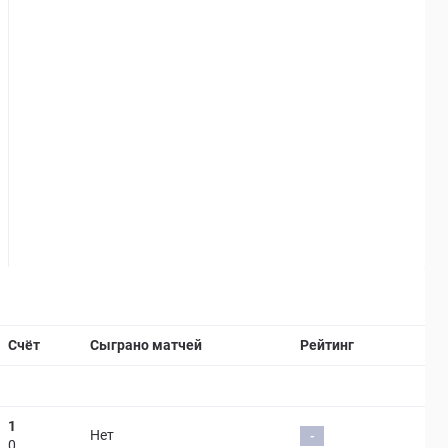
Страница матча
Счёт
Сыграно матчей
Рейтинг
1
Нет
-
0