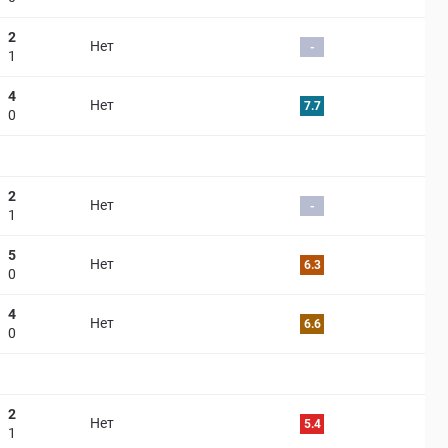
2
Нет
-
1
4
Нет
7.7
0
2
Нет
-
1
5
Нет
6.3
0
4
Нет
6.6
0
2
Нет
5.4
1