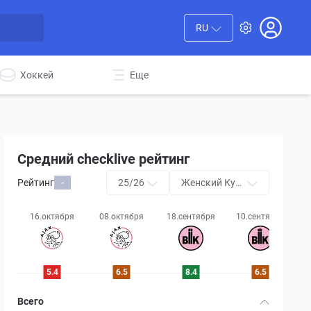
RU
Хоккей
Еще
Средний checklive рейтинг
Рейтинг
25/26
Женский Куб
-
ок Европы УЕ
ФА
16.октября
08.октября
18.сентября
10.сентября
5.4
6.5
8.4
6.5
Всего