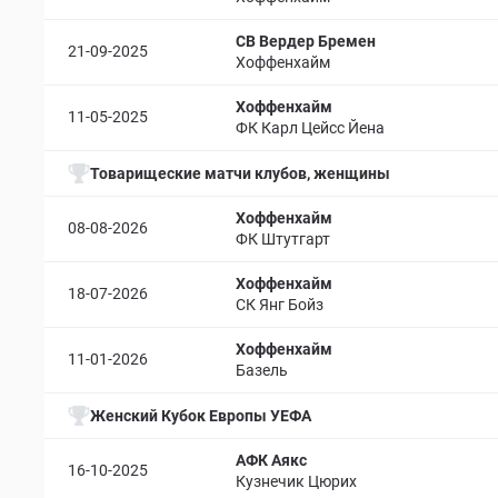
СВ Вердер Бремен
21-09-2025
Хоффенхайм
Хоффенхайм
11-05-2025
ФК Карл Цейсс Йена
Товарищеские матчи клубов, женщины
Хоффенхайм
08-08-2026
ФК Штутгарт
Хоффенхайм
18-07-2026
СК Янг Бойз
Хоффенхайм
11-01-2026
Базель
Женский Кубок Европы УЕФА
АФК Аякс
16-10-2025
Кузнечик Цюрих