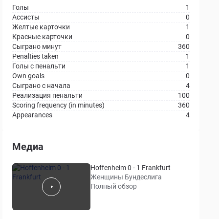
Голы
1
Ассисты
0
Желтые карточки
1
Красные карточки
0
Сыграно минут
360
Penalties taken
1
Голы с пенальти
1
Own goals
0
Сыграно с начала
4
Реализация пенальти
100
Scoring frequency (in minutes)
360
Appearances
4
Медиа
Hoffenheim 0 - 1 Frankfurt
Женщины Бундеслига
Полный обзор