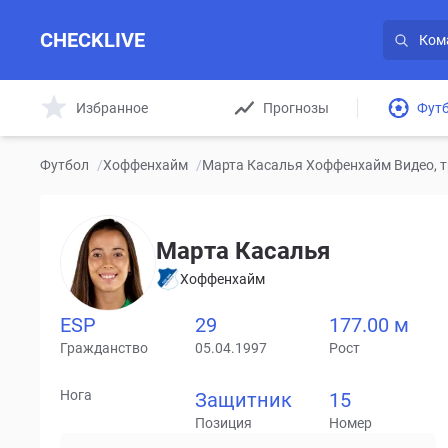
CHECKLIVE
Избранное
Прогнозы
Фут
Футбол
/
Хоффенхайм
/
Марта Касалья Хоффенхайм Видео, т
Марта Касалья
Хоффенхайм
ESP
29
177.00 м
Гражданство
05.04.1997
Рост
Нога
Защитник
15
Позиция
Номер