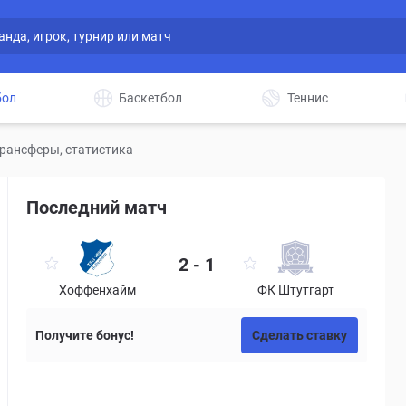
бол
Баскетбол
Теннис
рансферы, статистика
Последний матч
2 - 1
Хоффенхайм
ФК Штутгарт
Получите бонус!
Сделать ставку