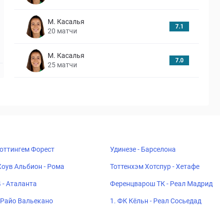
М. Касалья
7.1
20
матчи
М. Касалья
7.0
25
матчи
Ноттингем Форест
Удинезе - Барселона
Хоув Альбион - Рома
Тоттенхэм Хотспур - Хетафе
 - Аталанта
Ференцварош ТК - Реал Мадрид
- Райо Вальекано
1. ФК Кёльн - Реал Сосьедад