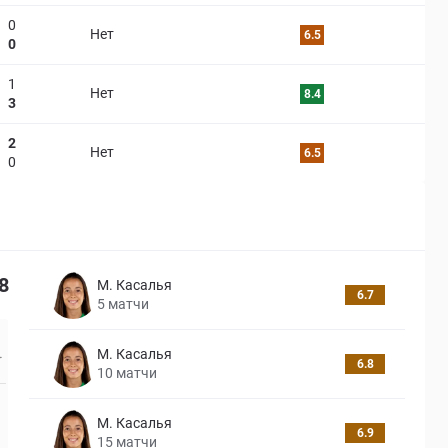
0
Нет
6.5
0
1
Нет
8.4
3
2
Нет
6.5
0
8
М. Касалья
6.7
5
матчи
М. Касалья
6.8
10
матчи
М. Касалья
6.9
15
матчи