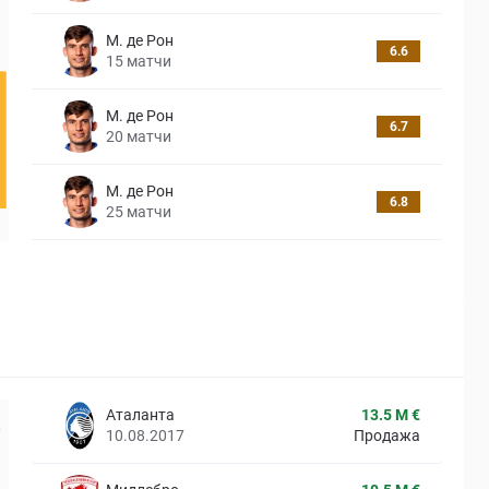
М. де Рон
6.6
15
матчи
М. де Рон
6.7
20
матчи
М. де Рон
6.8
25
матчи
Аталанта
13.5 M €
10.08.2017
Продажа