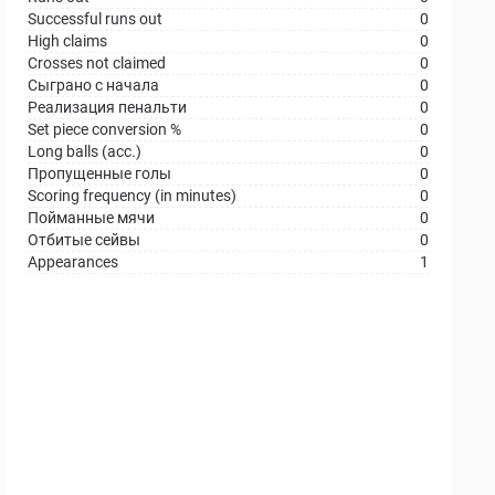
Successful runs out
0
High claims
0
Crosses not claimed
0
Сыграно с начала
0
Реализация пенальти
0
Set piece conversion %
0
Long balls (acc.)
0
Пропущенные голы
0
Scoring frequency (in minutes)
0
Пойманные мячи
0
Отбитые сейвы
0
Appearances
1