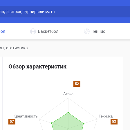
бол
Баскетбол
Теннис
ры, статистика
Обзор характеристик
52
57
53