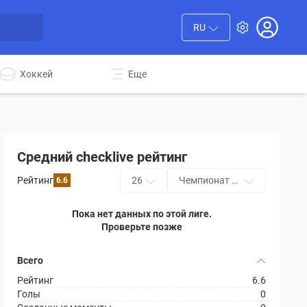
RU
Хоккей
Еще
Средний checklive рейтинг
Рейтинг
26
Чемпионат м
6.6
ира
Пока нет данных по этой лиге.
Проверьте позже
Всего
Рейтинг
6.6
Голы
0