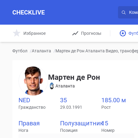
CHECKLIVE
Избранное
Прогнозы
Фут
Футбол
/
Аталанта
/
Мартен де Рон Аталанта Видео, трансфе
Мартен де Рон
Аталанта
NED
35
185.00 м
Гражданство
29.03.1991
Рост
Правая
Полузащитник
15
Нога
Позиция
Номер