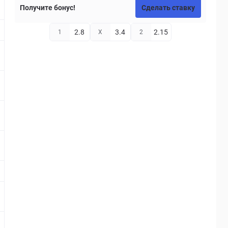
Получите бонус!
Сделать ставку
2.8
3.4
2.15
1
X
2