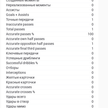
Созданные моменты
0
Нереализованные моменты
0
Ассисты
0
Goals + Assists
0
Точные передачи
1
Inaccurate passes
0
Total passes
1
Accurate passes %
100
Accurate own half passes
0
Accurate opposition half passes
1
Accurate final third passes
1
Ключевые передачи
0
Успешные дриблинги
0
Successful dribbles %
0
Отборы
0
Interceptions
0
Желтые карточки
0
Красные карточки
0
Accurate crosses
0
Accurate crosses %
0
Удары всего
0
Удары в створ
0
Удары мимо
0