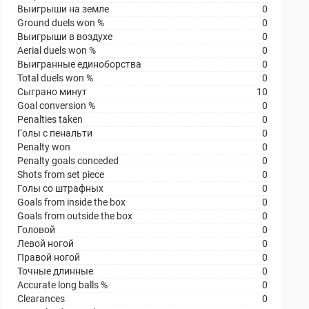
Выигрыши на земле
0
Ground duels won %
0
Выигрыши в воздухе
0
Aerial duels won %
0
Выигранные единоборства
0
Total duels won %
0
Сыграно минут
10
Goal conversion %
0
Penalties taken
0
Голы с пенальти
0
Penalty won
0
Penalty goals conceded
0
Shots from set piece
0
Голы со штрафных
0
Goals from inside the box
0
Goals from outside the box
0
Головой
0
Левой ногой
0
Правой ногой
0
Точные длинные
0
Accurate long balls %
0
Clearances
0