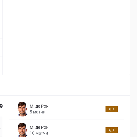
9
М. де Рон
6.7
5
матчи
М. де Рон
6.7
10
матчи