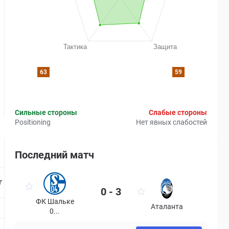
63
59
Сильные стороны
Слабые стороны
Positioning
Нет явных слабостей
Последний матч
Страница матча
г
0 - 3
ФК Шальке
Аталанта
0...