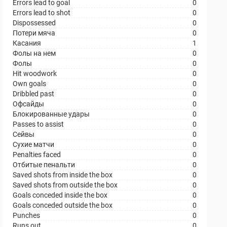
Errors lead to goal
0
Errors lead to shot
0
Dispossessed
0
Потери мяча
0
Касания
1
Фолы на нем
0
Фолы
0
Hit woodwork
0
Own goals
0
Dribbled past
0
Офсайды
0
Блокированные удары
0
Passes to assist
0
Сейвы
0
Сухие матчи
0
Penalties faced
0
Отбитые пенальти
0
Saved shots from inside the box
0
Saved shots from outside the box
0
Goals conceded inside the box
0
Goals conceded outside the box
0
Punches
0
Runs out
0