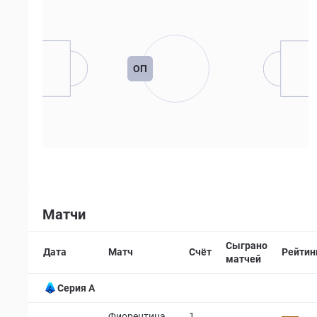
ОП
Матчи
Сыграно
Дата
Матч
Счёт
Рейтин
матчей
Серия А
Фиорентина
1