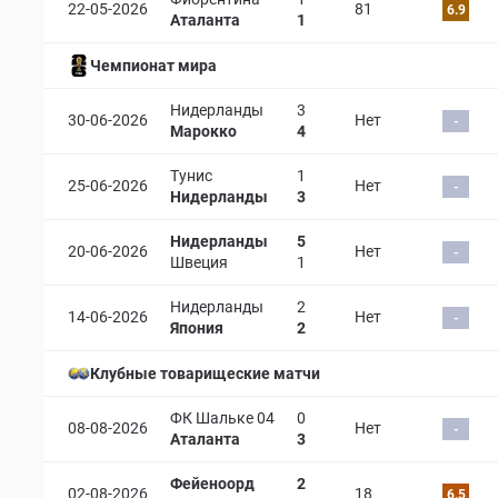
22-05-2026
81
6.9
Аталанта
1
Чемпионат мира
Нидерланды
3
30-06-2026
Нет
-
Марокко
4
Тунис
1
25-06-2026
Нет
-
Нидерланды
3
Нидерланды
5
20-06-2026
Нет
-
Швеция
1
Нидерланды
2
14-06-2026
Нет
-
Япония
2
Клубные товарищеские матчи
ФК Шальке 04
0
08-08-2026
Нет
-
Аталанта
3
Фейеноорд
2
02-08-2026
18
6.5