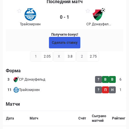
Последний матч
0 - 1
Трайскирхен
СР Донауфел...
Получите бонус!
Сделать ставку
1
2.05
X
3.8
2
2.75
Форма
3
СР Донауфельд
?
В
В
6
11
Трайскирхен
?
П
Н
1
Матчи
Страница матча
Сыграно
Дата
Матч
Счёт
Рейтинг
матчей