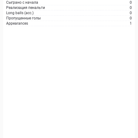
Сыграно с начала
0
Реализация пенальти
0
Long balls (acc.)
0
Пропущенные голы
0
Appearances
1