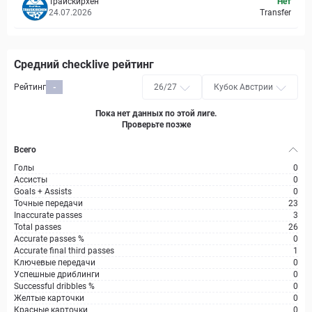
Трайскирхен
Нет
24.07.2026
Transfer
Средний checklive рейтинг
Рейтинг
-
26/27
Кубок Австрии
Пока нет данных по этой лиге.
Проверьте позже
Всего
Голы
0
Ассисты
0
Goals + Assists
0
Точные передачи
23
Inaccurate passes
3
Total passes
26
Accurate passes %
0
Accurate final third passes
1
Ключевые передачи
0
Успешные дриблинги
0
Successful dribbles %
0
Желтые карточки
0
Красные карточки
0