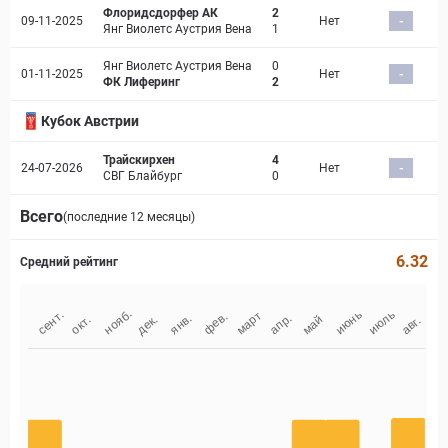
Флоридсдорфер АК
2
09-11-2025
Нет
-
Янг Виолетс Аустрия Вена
1
Янг Виолетс Аустрия Вена
0
01-11-2025
Нет
-
ФК Лиферинг
2
Кубок Австрии
Трайскирхен
4
24-07-2026
Нет
-
СВГ Блайбург
0
Всего
(последние 12 месяцы)
6.32
Средний рейтинг