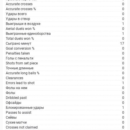
Accurate crosses
0
Accurate crosses %
0
Удары всего
0
Удары в створ
0
Выигрыши в воздухе
1
Aerial duels won %
0
Выигранные единоборства
1
Total duels won %
0
Сыграно минут
17
Goal conversion %
0
Penalties taken
0
Голы с пенальти
0
Shots from set piece
0
Точные длинные
0
Accurate long balls %
0
Clearances
0
Errors lead to shot
1
Фолы на нем
0
Фолы
0
Dribbled past
0
Офсайды
0
Блокированные удары
1
Passes to assist
0
Сейвы
0
Сухие матчи
0
Crosses not claimed
0