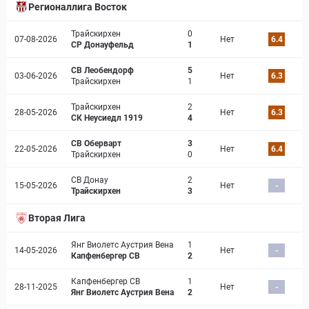
Регионаллига Восток
Трайскирхен
0
07-08-2026
Нет
6.4
СР Донауфельд
1
СВ Леобендорф
5
03-06-2026
Нет
6.3
Трайскирхен
1
Трайскирхен
2
28-05-2026
Нет
6.3
СК Неусиедл 1919
4
СВ Оберварт
3
22-05-2026
Нет
6.4
Трайскирхен
0
СВ Донау
2
15-05-2026
Нет
-
Трайскирхен
3
Вторая Лига
Янг Виолетс Аустрия Вена
1
14-05-2026
Нет
-
Капфенбергер СВ
2
Капфенбергер СВ
1
28-11-2025
Нет
-
Янг Виолетс Аустрия Вена
2