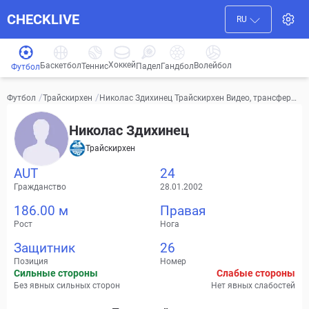
CHECKLIVE
RU
Хоккей
Баскетбол
Волейбол
Гандбол
Теннис
Падел
Футбол
/
/
Николас Здихинец Трайскирхен Видео, трансферы,
Футбол
Трайскирхен
статистика
Николас Здихинец
Трайскирхен
AUT
24
Гражданство
28.01.2002
186.00 м
Правая
Рост
Нога
Защитник
26
Позиция
Номер
Сильные стороны
Слабые стороны
Без явных сильных сторон
Нет явных слабостей