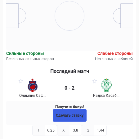
Сильные стороны
Слабые стороны
Без явных сильных сторон
Нет явных слабостей
Последний матч
0 - 2
Олимпик Саф...
Раджа Касаб...
Получите бонус!
Сделать ставку
1
6.25
X
3.8
2
1.44