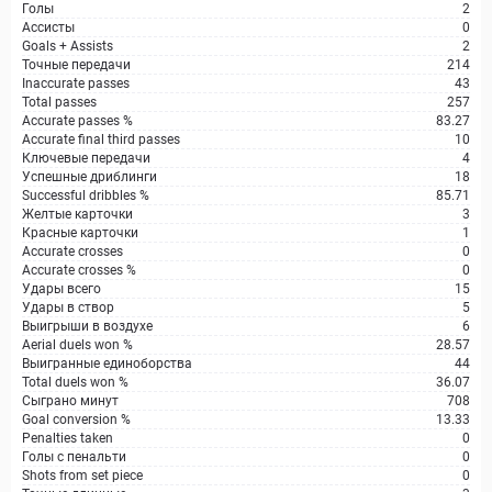
Голы
2
Ассисты
0
Goals + Assists
2
Точные передачи
214
Inaccurate passes
43
Total passes
257
Accurate passes %
83.27
Accurate final third passes
10
Ключевые передачи
4
Успешные дриблинги
18
Successful dribbles %
85.71
Желтые карточки
3
Красные карточки
1
Accurate crosses
0
Accurate crosses %
0
Удары всего
15
Удары в створ
5
Выигрыши в воздухе
6
Aerial duels won %
28.57
Выигранные единоборства
44
Total duels won %
36.07
Сыграно минут
708
Goal conversion %
13.33
Penalties taken
0
Голы с пенальти
0
Shots from set piece
0