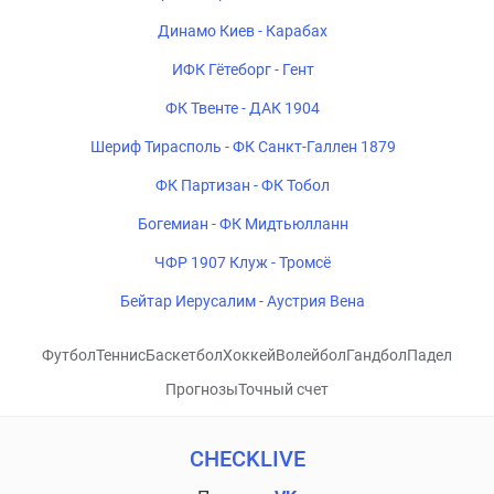
Динамо Киев - Карабах
ИФК Гётеборг - Гент
ФК Твенте - ДАК 1904
Шериф Тирасполь - ФК Санкт-Галлен 1879
ФК Партизан - ФК Тобол
Богемиан - ФК Мидтьюлланн
ЧФР 1907 Клуж - Тромсё
Бейтар Иерусалим - Аустрия Вена
Футбол
Теннис
Баскетбол
Хоккей
Волейбол
Гандбол
Падел
Прогнозы
Точный счет
CHECKLIVE