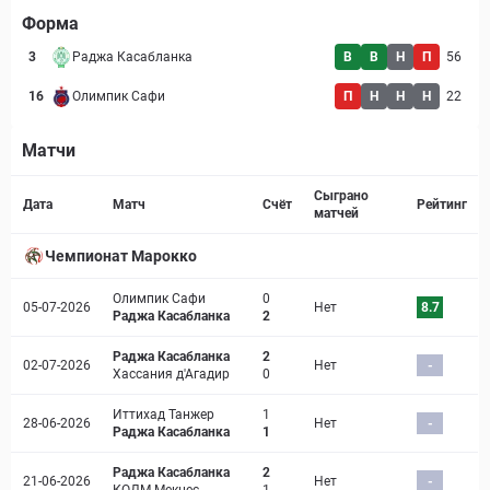
Форма
3
Раджа Касабланка
В
В
Н
П
56
16
Олимпик Сафи
П
Н
Н
Н
22
Матчи
Страница матча
Сыграно
Дата
Матч
Счёт
Рейтинг
матчей
Чемпионат Марокко
Олимпик Сафи
0
05-07-2026
Нет
8.7
Раджа Касабланка
2
Раджа Касабланка
2
02-07-2026
Нет
-
Хассания д'Агадир
0
Иттихад Танжер
1
28-06-2026
Нет
-
Раджа Касабланка
1
Раджа Касабланка
2
21-06-2026
Нет
-