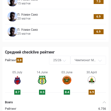
7.0
15
матчи
П. Усман Сако
6.9
20
матчи
П. Усман Сако
6.9
25
матчи
Средний checklive рейтинг
Рейтинг
6.8
25/26
Чемпионат Мар
окко
05.July
14.June
03.June
30.April
8.7
8.5
8.4
6.9
Всего
Рейтинг
6.756