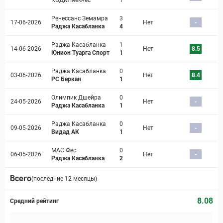
КОДМ Мекнес
1
Ренессанс Земамра
3
17-06-2026
Нет
-
Раджа Касабланка
4
Раджа Касабланка
1
14-06-2026
Нет
8.5
Юнион Туарга Спорт
1
Раджа Касабланка
0
03-06-2026
Нет
8.4
РС Беркан
1
Олимпик Дшейра
0
24-05-2026
Нет
-
Раджа Касабланка
1
Раджа Касабланка
0
09-05-2026
Нет
-
Видад АК
1
МАС Фес
0
06-05-2026
Нет
-
Раджа Касабланка
2
Всего
(последние 12 месяцы)
8.08
Средний рейтинг