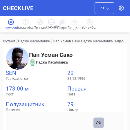
CHECKLIVE
RU
Хоккей
Баскетбол
Волейбол
Гандбол
Теннис
Падел
Футбол
/
/
Пап Усман Сако Раджа Касабланка Видео, т
Футбол
Раджа Касабланка
рансферы, статистика
Пап Усман Сако
Раджа Касабланка
SEN
29
Гражданство
21.12.1996
173.00 м
Правая
Рост
Нога
Полузащитник
79
Позиция
Номер
ЛФ