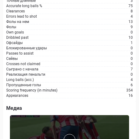
Точные длинные
3
Accurate long balls %
75
Clearances
8
Errors lead to shot
4
Фолы на нем
13
Фолы
9
Own goals
0
Dribbled past
10
Офсайды
1
Блокированные удары
0
Passes to assist
0
Сейвы
0
Crosses not claimed
0
Сыграно с начала
7
Реализация пенальти
0
Long balls (acc.)
4
Пропущенные голы
6
Scoring frequency (in minutes)
354
Appearances
16
Медиа