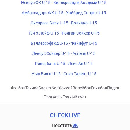
Нексус ФК U-15 - Хиллсрейндж Академи U-15
Амбассадорс ФК U-15 - Хайбрид Спортс U-15
Экспресс Блэк U-15 - Волкано U-15
Тач э Лайф U-15 - Ронгаи Соккер U-15
БаллерсофГод U-15 - Файнфут U-15
Лексус Соккер U-15 - Асценд U-15
Ривербанк U-15 - Лейс Ап U-15
Нью Вижн U-15 - Сока Талент U-15
Футбол
Теннис
Баскетбол
Хоккей
Волейбол
Гандбол
Падел
Прогнозы
Точный счет
CHECKLIVE
Посетить
VK