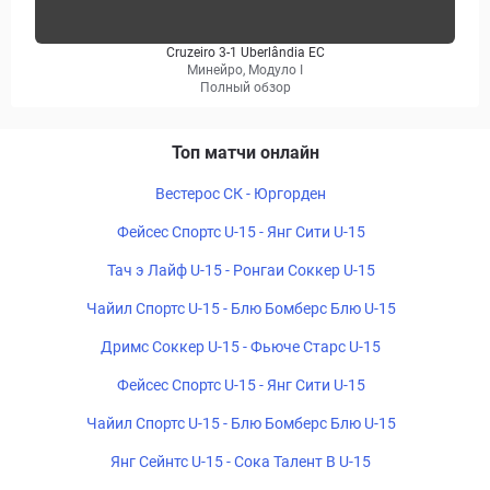
Cruzeiro 3-1 Uberlândia EC
Минейро, Модуло I
Полный обзор
Топ матчи онлайн
Вестерос СК - Юргорден
Фейсес Спортс U-15 - Янг Сити U-15
Тач э Лайф U-15 - Ронгаи Соккер U-15
Чайил Спортс U-15 - Блю Бомберс Блю U-15
Дримс Соккер U-15 - Фьюче Старс U-15
Фейсес Спортс U-15 - Янг Сити U-15
Чайил Спортс U-15 - Блю Бомберс Блю U-15
Янг Сейнтс U-15 - Сока Талент B U-15