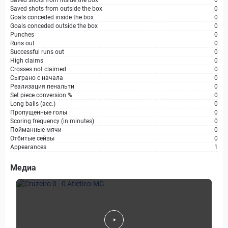
Saved shots from inside the box
0
Saved shots from outside the box
0
Goals conceded inside the box
0
Goals conceded outside the box
0
Punches
0
Runs out
0
Successful runs out
0
High claims
0
Crosses not claimed
0
Сыграно с начала
0
Реализация пенальти
0
Set piece conversion %
0
Long balls (acc.)
0
Пропущенные голы
0
Scoring frequency (in minutes)
0
Пойманные мячи
0
Отбитые сейвы
0
Appearances
1
Медиа