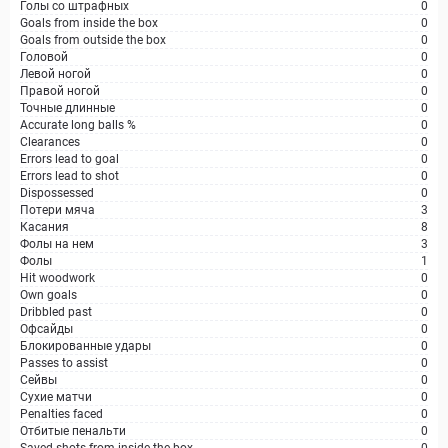
Голы со штрафных
0
Goals from inside the box
0
Goals from outside the box
0
Головой
0
Левой ногой
0
Правой ногой
0
Точные длинные
0
Accurate long balls %
0
Clearances
0
Errors lead to goal
0
Errors lead to shot
0
Dispossessed
0
Потери мяча
3
Касания
8
Фолы на нем
3
Фолы
1
Hit woodwork
0
Own goals
0
Dribbled past
0
Офсайды
0
Блокированные удары
0
Passes to assist
0
Сейвы
0
Сухие матчи
0
Penalties faced
0
Отбитые пенальти
0