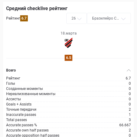
Средний checklive рейтинг
Рейтинг
6.7
26
Бразилейро Се
ри A
18.марта
6.5
Всего
Рейтинг
6.7
Голы
0
Созданные моменты
0
Нереализованные моменты
0
Ассисты
0
Goals + Assists
0
Точные передачи
2
Inaccurate passes
1
Total passes
3
Accurate passes %
66.667
Accurate own half passes
2
Accurate opposition half passes
0