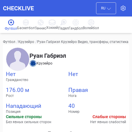
CHECKLIVE
RU
Хоккей
Баскетбол
Волейбол
Гандбол
Теннис
Падел
Футбол
/
/
Руан Габриэл Крузейро Видео, трансферы, статистика
Футбол
Крузейро
Руан Габриэл
Крузейро
Нет
Нет
Гражданство
176.00 м
Правая
Рост
Нога
Нападающий
40
Позиция
Номер
Сильные стороны
Слабые стороны
Без явных сильных сторон
Нет явных слабостей