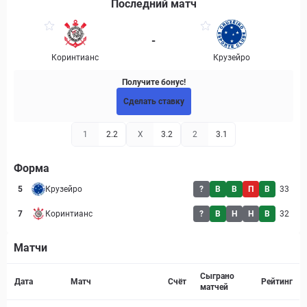
Последний матч
-
Коринтианс
Крузейро
Получите бонус!
Сделать ставку
1
2.2
X
3.2
2
3.1
Форма
5
Крузейро
?
В
В
П
В
33
7
Коринтианс
?
В
Н
Н
В
32
Матчи
Страница матча
Сыграно
Дата
Матч
Счёт
Рейтинг
матчей