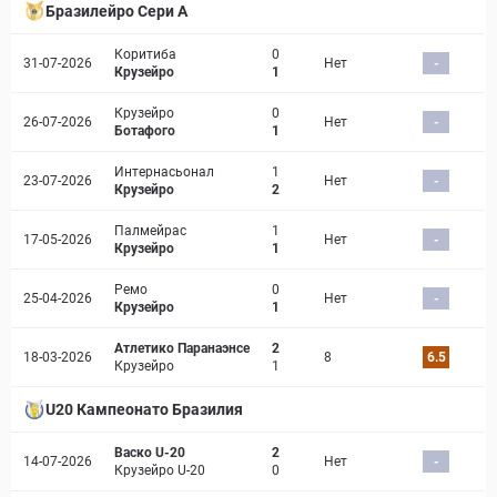
Бразилейро Сери A
Коритиба
0
31-07-2026
Нет
-
Крузейро
1
Крузейро
0
26-07-2026
Нет
-
Ботафого
1
Интернасьонал
1
23-07-2026
Нет
-
Крузейро
2
Палмейрас
1
17-05-2026
Нет
-
Крузейро
1
Ремо
0
25-04-2026
Нет
-
Крузейро
1
Атлетико Паранаэнсе
2
18-03-2026
8
6.5
Крузейро
1
U20 Кампеонато Бразилия
Васко U-20
2
14-07-2026
Нет
-
Крузейро U-20
0