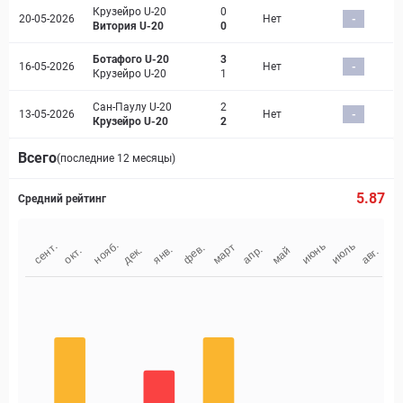
Крузейро U-20
0
20-05-2026
Нет
-
Витория U-20
0
Ботафого U-20
3
16-05-2026
Нет
-
Крузейро U-20
1
Сан-Паулу U-20
2
13-05-2026
Нет
-
Крузейро U-20
2
Всего
(последние 12 месяцы)
5.87
Средний рейтинг