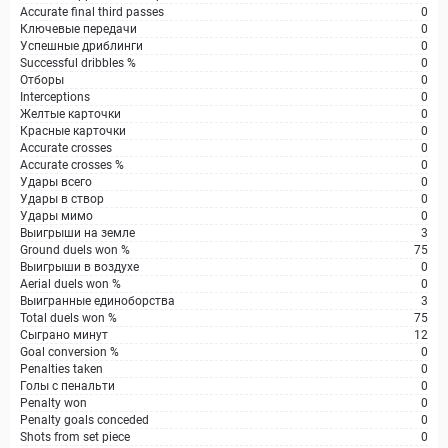
Accurate final third passes
0
Ключевые передачи
0
Успешные дриблинги
0
Successful dribbles %
0
Отборы
0
Interceptions
0
Желтые карточки
0
Красные карточки
0
Accurate crosses
0
Accurate crosses %
0
Удары всего
0
Удары в створ
0
Удары мимо
0
Выигрыши на земле
3
Ground duels won %
75
Выигрыши в воздухе
0
Aerial duels won %
0
Выигранные единоборства
3
Total duels won %
75
Сыграно минут
12
Goal conversion %
0
Penalties taken
0
Голы с пенальти
0
Penalty won
0
Penalty goals conceded
0
Shots from set piece
0