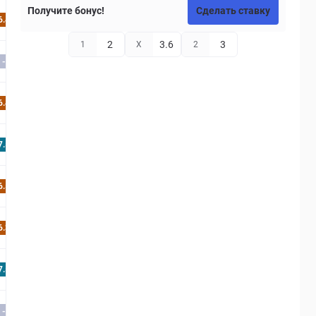
Получите бонус!
Сделать ставку
6.4
2
3.6
3
1
X
2
-
6.4
7.5
6.5
6.3
7.5
-