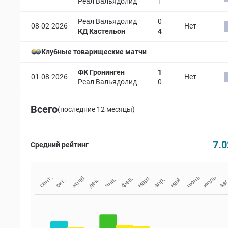
Реал Вальядолид
1
Реал Вальядолид
0
08-02-2026
Нет
КД Кастельон
4
Клубные товарищеские матчи
ФК Гронинген
1
01-08-2026
Нет
Реал Вальядолид
0
Всего
(последние 12 месяцы)
7.0
Средний рейтинг