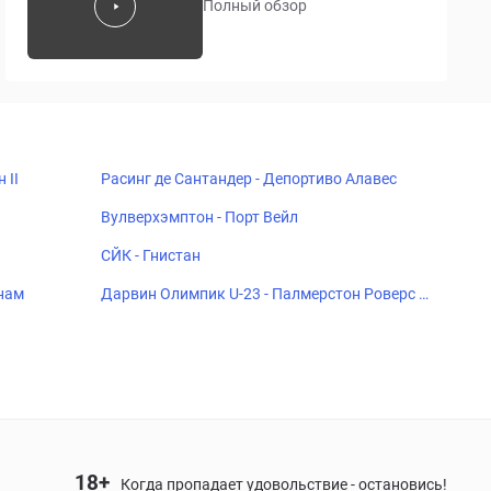
Полный обзор
 II
Расинг де Сантандер - Депортиво Алавес
Вулверхэмптон - Порт Вейл
СЙК - Гнистан
тнам
Дарвин Олимпик U-23 - Палмерстон Роверс Ф
К U-23
18+
Когда пропадает удовольствие - остановись!