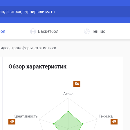
бол
Баскетбол
Теннис
идео, трансферы, статистика
Обзор характеристик
56
49
49