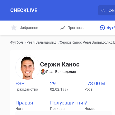
CHECKLIVE
Избранное
Прогнозы
Фут
Футбол
/
Реал Вальядолид
/
Сержи Канос Реал Вальядолид В
Сержи Канос
Реал Вальядолид
ESP
29
173.00 м
Гражданство
02.02.1997
Рост
Правая
Полузащитник
7
Нога
Позиция
Номер