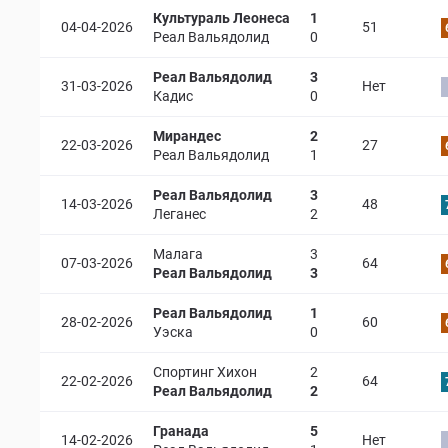
Культураль Леонеса
1
04-04-2026
51
Реал Вальядолид
0
Реал Вальядолид
3
31-03-2026
Нет
Кадис
0
Мирандес
2
22-03-2026
27
Реал Вальядолид
1
Реал Вальядолид
3
14-03-2026
48
Леганес
2
Малага
3
07-03-2026
64
Реал Вальядолид
3
Реал Вальядолид
1
28-02-2026
60
Уэска
0
Спортинг Хихон
2
22-02-2026
64
Реал Вальядолид
2
Гранада
5
14-02-2026
Нет