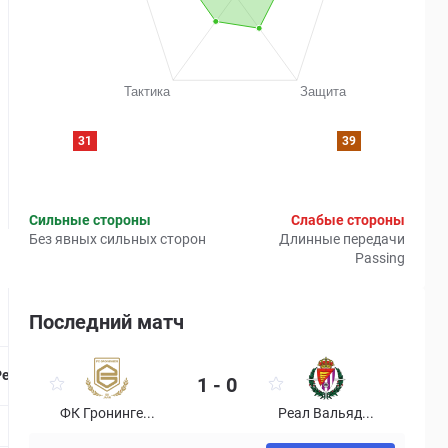
31
39
Сильные стороны
Слабые стороны
Без явных сильных сторон
Длинные передачи
Passing
Последний матч
Страница матча
Рейтинг
1 - 0
ФК Гронинге...
Реал Вальяд...