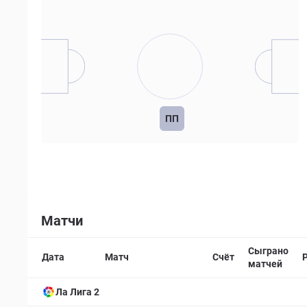
ПП
Матчи
Сыграно
Дата
Матч
Счёт
матчей
Ла Лига 2