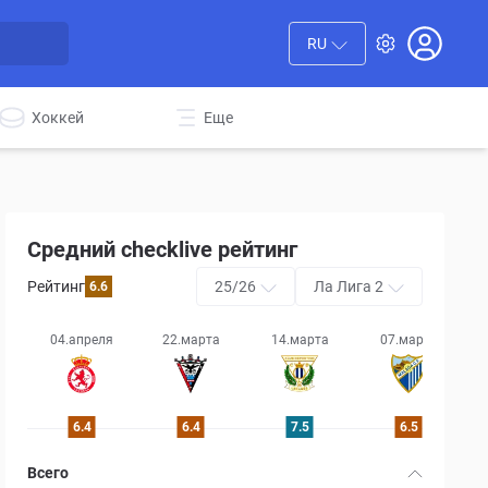
RU
Хоккей
Еще
Средний checklive рейтинг
Рейтинг
25/26
Ла Лига 2
6.6
04.апреля
22.марта
14.марта
07.марта
6.4
6.4
7.5
6.5
Всего