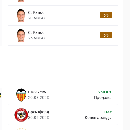
С. Канос
6.9
20
матчи
С. Канос
6.9
25
матчи
Валенсия
250 K €
20.08.2023
Продажа
Брентфорд
Нет
30.06.2023
Конец аренды