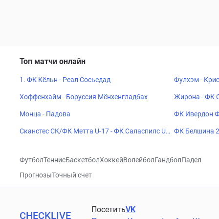
Топ матчи онлайн
1. ФК Кёльн - Реал Сосьедад
Фулхэм - Кри
Хоффенхайм - Боруссия Мёнхенгладбах
Жирона - ФК 
Монца - Падова
ФК Ивердон Ф
Сканстес СК/ФК Метта U-17 - ФК Саласпилс U-
ФК Белшина 2
17
Футбол
Теннис
Баскетбол
Хоккей
Волейбол
Гандбол
Падел
Прогнозы
Точный счет
Посетить
VK
CHECKLIVE