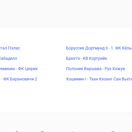
стал Пэлас
Боруссия Дортмунд II - 1. ФК Кёльн
Сабаделл
Брюгге - КВ Кортрейк
еминин - ФК Цюрих
Полония Варшава - Рух Хожув
 - ФК Барановичи 2
Хошимин I - Тхан Кхоанг Сан Вье