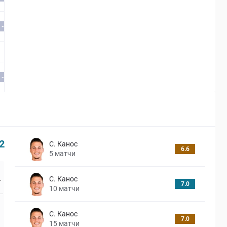
-
-
2
С. Канос
6.6
5
матчи
С. Канос
7.0
10
матчи
С. Канос
7.0
15
матчи