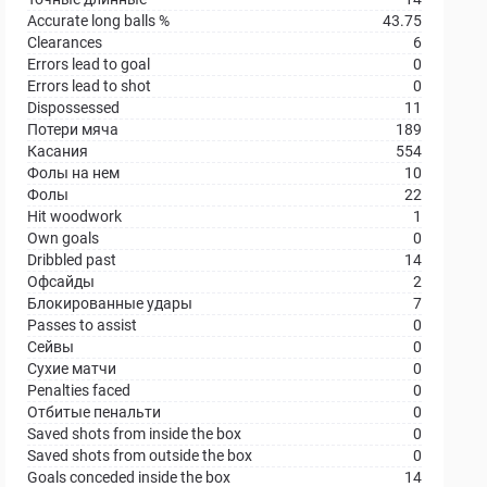
Accurate long balls %
43.75
Clearances
6
Errors lead to goal
0
Errors lead to shot
0
Dispossessed
11
Потери мяча
189
Касания
554
Фолы на нем
10
Фолы
22
Hit woodwork
1
Own goals
0
Dribbled past
14
Офсайды
2
Блокированные удары
7
Passes to assist
0
Сейвы
0
Сухие матчи
0
Penalties faced
0
Отбитые пенальти
0
Saved shots from inside the box
0
Saved shots from outside the box
0
Goals conceded inside the box
14