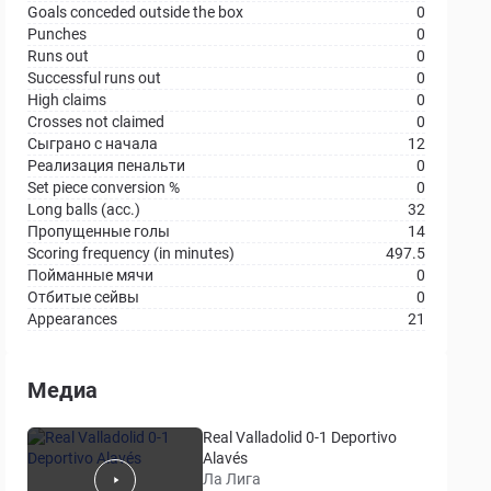
Goals conceded outside the box
0
Punches
0
Runs out
0
Successful runs out
0
High claims
0
Crosses not claimed
0
Сыграно с начала
12
Реализация пенальти
0
Set piece conversion %
0
Long balls (acc.)
32
Пропущенные голы
14
Scoring frequency (in minutes)
497.5
Пойманные мячи
0
Отбитые сейвы
0
Appearances
21
Медиа
Real Valladolid 0-1 Deportivo
Alavés
Ла Лига