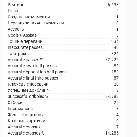
Рейтинг
6.633
Голы
2
Созданные моменты
1
Нереализованные моменты
0
Ассисты
1
Goals + Assists
3
Точные передачи
234
Inaccurate passes
90
Total passes
324
Accurate passes %
72.222
Accurate own half passes
82
Accurate opposition half passes
152
Accurate final third passes
87
Ключевые передачи
20
Успешные дриблинги
8
Successful dribbles %
34.783
Отборы
25
Interceptions
8
Желтые карточки
4
Красные карточки
0
Accurate crosses
7
Accurate crosses %
14.286