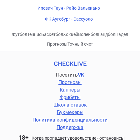
Ипсвич Таун - Райо Вальекано
ФК Аугсбург - Сассуоло
Футбол
Теннис
Баскетбол
Хоккей
Волейбол
Гандбол
Падел
Прогнозы
Точный счет
CHECKLIVE
Посетить
VK
Прогнозы
Капперы
Фрибеты
Школа ставок
Букмекеры
Политика конфиденциальности
Поддержка
18+
Когда пропадает удовольствие - остановись!