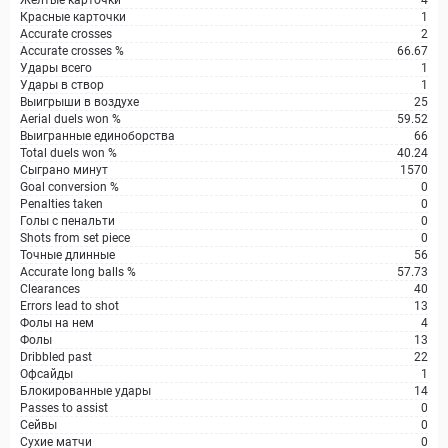
Желтые карточки
4
Красные карточки
1
Accurate crosses
2
Accurate crosses %
66.67
Удары всего
1
Удары в створ
1
Выигрыши в воздухе
25
Aerial duels won %
59.52
Выигранные единоборства
66
Total duels won %
40.24
Сыграно минут
1570
Goal conversion %
0
Penalties taken
0
Голы с пенальти
0
Shots from set piece
0
Точные длинные
56
Accurate long balls %
57.73
Clearances
40
Errors lead to shot
13
Фолы на нем
4
Фолы
13
Dribbled past
22
Офсайды
1
Блокированные удары
14
Passes to assist
0
Сейвы
0
Сухие матчи
0