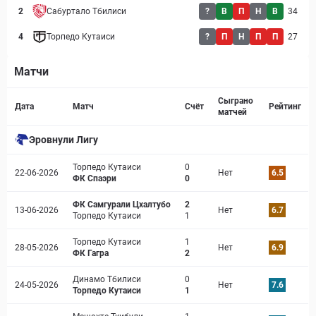
2
Сабуртало Тбилиси
?
В
П
Н
В
34
4
Торпедо Кутаиси
?
П
Н
П
П
27
Матчи
Страница матча
Сыграно
Дата
Матч
Счёт
Рейтинг
матчей
Эровнули Лигу
Торпедо Кутаиси
0
22-06-2026
Нет
6.5
ФК Спаэри
0
ФК Самгурали Цхалтубо
2
13-06-2026
Нет
6.7
Торпедо Кутаиси
1
Торпедо Кутаиси
1
28-05-2026
Нет
6.9
ФК Гагра
2
Динамо Тбилиси
0
24-05-2026
Нет
7.6
Торпедо Кутаиси
1