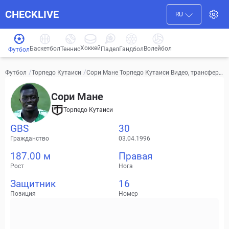
CHECKLIVE
RU
Хоккей
Баскетбол
Волейбол
Гандбол
Теннис
Падел
Футбол
/
/
Сори Мане Торпедо Кутаиси Видео, трансфер
Футбол
Торпедо Кутаиси
ы, статистика
Сори Мане
Торпедо Кутаиси
GBS
30
Гражданство
03.04.1996
187.00 м
Правая
Рост
Нога
Защитник
16
Позиция
Номер