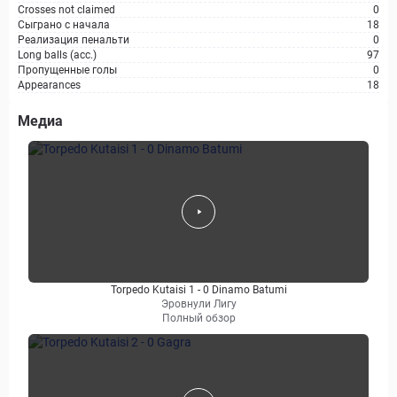
Crosses not claimed
0
Сыграно с начала
18
Реализация пенальти
0
Long balls (acc.)
97
Пропущенные голы
0
Appearances
18
Медиа
Torpedo Kutaisi 1 - 0 Dinamo Batumi
Эровнули Лигу
Полный обзор