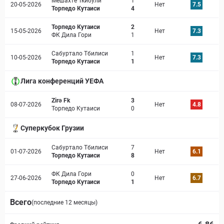
Мешахте Ткибули
1
20-05-2026
Нет
7.5
Торпедо Кутаиси
4
Торпедо Кутаиси
2
15-05-2026
Нет
7.3
ФК Дила Гори
1
Сабуртало Тбилиси
1
10-05-2026
Нет
7.3
Торпедо Кутаиси
1
Лига конференций УЕФА
Zirə Fk
3
08-07-2026
Нет
4.8
Торпедо Кутаиси
0
Суперкубок Грузии
Сабуртало Тбилиси
7
01-07-2026
Нет
6.1
Торпедо Кутаиси
8
ФК Дила Гори
0
27-06-2026
Нет
6.7
Торпедо Кутаиси
1
Всего
(последние 12 месяцы)