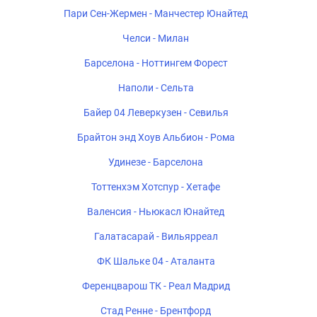
Пари Сен-Жермен - Манчестер Юнайтед
Челси - Милан
Барселона - Ноттингем Форест
Наполи - Сельта
Байер 04 Леверкузен - Севилья
Брайтон энд Хоув Альбион - Рома
Удинезе - Барселона
Тоттенхэм Хотспур - Хетафе
Валенсия - Ньюкасл Юнайтед
Галатасарай - Вильярреал
ФК Шальке 04 - Аталанта
Ференцварош ТК - Реал Мадрид
Стад Ренне - Брентфорд