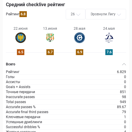
Средний checklive рейтинг
Рейтинг
6.8
26
Эровнули Лигу
22.июня
13.июня
28.мая
24.мая
6.5
6.7
6.9
7.6
Всего
Рейтинг
6.829
Голы
0
Ассисты
0
Goals + Assists
0
Точные передачи
851
Inaccurate passes
98
Total passes
949
Accurate passes %
89.67
Accurate final third passes
79
Ключевые передачи
1
Успешные дриблинги
0
Successful dribbles %
0