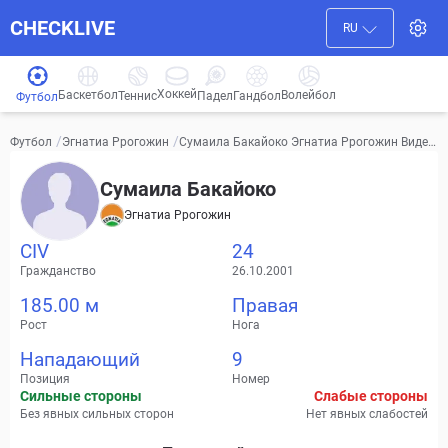
CHECKLIVE
RU
Хоккей
Баскетбол
Волейбол
Гандбол
Теннис
Падел
Футбол
/
/
Сумаила Бакайоко Эгнатиа Ррогожин Видео,
Футбол
Эгнатиа Ррогожин
трансферы, статистика
Сумаила Бакайоко
Эгнатиа Ррогожин
CIV
24
Гражданство
26.10.2001
185.00 м
Правая
Рост
Нога
Нападающий
9
Позиция
Номер
Сильные стороны
Слабые стороны
Без явных сильных сторон
Нет явных слабостей