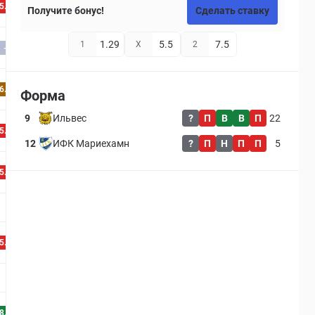
5.9
Получите бонус!
Сделать ставку
1.29
5.5
7.5
1
X
2
-
6.8
Форма
9
Ильвес
?
П
В
В
П
22
5.7
12
ИФК Мариехамн
?
П
Н
П
П
5
5.2
5.7
8.3