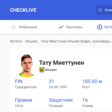
CHECKLIVE
Избранное
Прогнозы
Фут
Футбол
/
Ильвес
/
Тату Миеттунен Ильвес Видео, трансферы,
Тату Миеттунен
Ильвес
FIN
31
185.00 м
Гражданство
24.04.1995
Рост
Правая
Защитник
16
Нога
Позиция
Номер