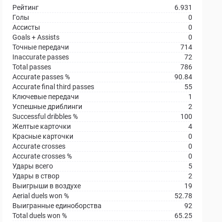
Рейтинг
6.931
Голы
0
Ассисты
0
Goals + Assists
0
Точные передачи
714
Inaccurate passes
72
Total passes
786
Accurate passes %
90.84
Accurate final third passes
55
Ключевые передачи
1
Успешные дриблинги
2
Successful dribbles %
100
Желтые карточки
4
Красные карточки
0
Accurate crosses
0
Accurate crosses %
0
Удары всего
5
Удары в створ
2
Выигрыши в воздухе
19
Aerial duels won %
52.78
Выигранные единоборства
92
Total duels won %
65.25