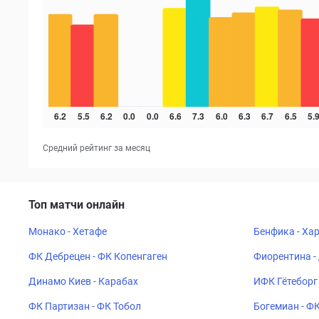
Средний рейтинг за месяц
Топ матчи онлайн
Монако - Хетафе
Бенфика - Ха
ФК Дебрецен - ФК Копенгаген
Фиорентина -
Динамо Киев - Карабах
ИФК Гётеборг 
ФК Партизан - ФК Тобол
Богемиан - Ф