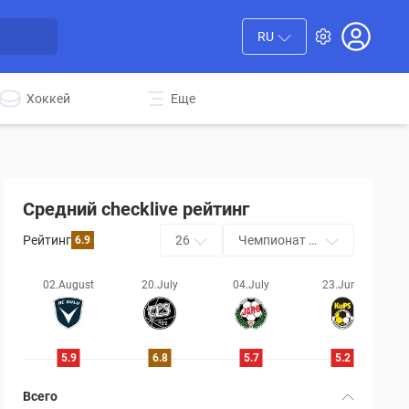
RU
Хоккей
Еще
Средний checklive рейтинг
Рейтинг
26
Чемпионат Ф
6.9
инляндии (Ве
йккауслига)
02.August
20.July
04.July
23.June
5.9
6.8
5.7
5.2
Всего