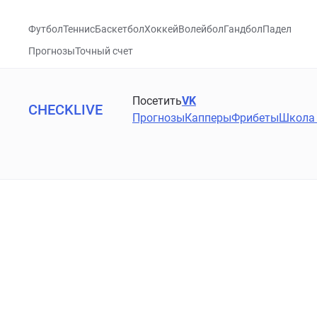
Футбол
Теннис
Баскетбол
Хоккей
Волейбол
Гандбол
Падел
Прогнозы
Точный счет
Посетить
VK
CHECKLIVE
Прогнозы
Капперы
Фрибеты
Школа 