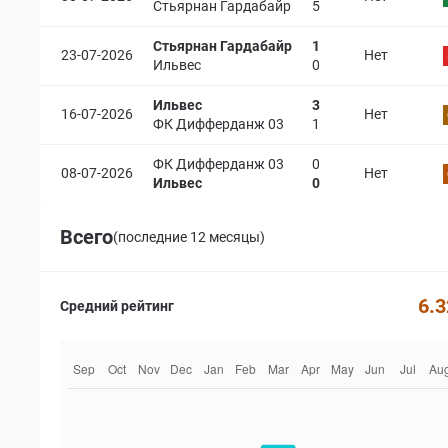
Стьярнан Гардабайр
5
Стьярнан Гардабайр
1
23-07-2026
Нет
Ильвес
0
Ильвес
3
16-07-2026
Нет
ФК Дифферданж 03
1
ФК Дифферданж 03
0
08-07-2026
Нет
Ильвес
0
Всего
(последние 12 месяцы)
6.3
Средний рейтинг