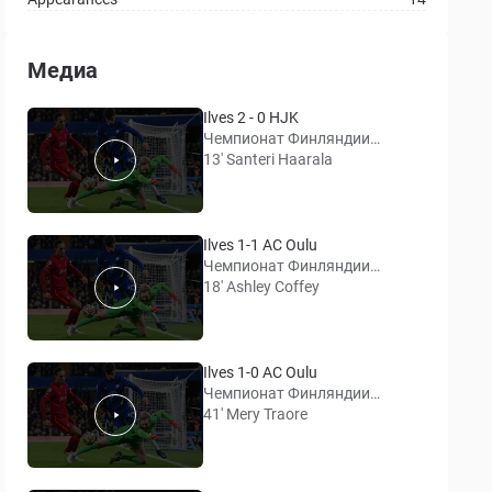
Медиа
Ilves 2 - 0 HJK
Чемпионат Финляндии
(Вейккауслига)
13' Santeri Haarala
Ilves 1-1 AC Oulu
Чемпионат Финляндии
(Вейккауслига)
18' Ashley Coffey
Ilves 1-0 AC Oulu
Чемпионат Финляндии
(Вейккауслига)
41' Mery Traore