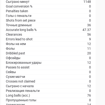
Сыграно минут
1148
Goal conversion %
0
Penalties taken
0
Голы с пенальти
0
Shots from set piece
0
Точные длинные
36
Accurate long balls %
47.37
Clearances
56
Errors lead to shot
9
Фолы на нем
12
Фолы
11
Dribbled past
20
Офсайды
0
Блокированные удары
12
Passes to assist
0
Сейвы
0
Сухие матчи
0
Crosses not claimed
0
Сыграно с начала
12
Реализация пенальти
0
Long balls (acc.)
76
Пропущенные голы
0
Appearances
14