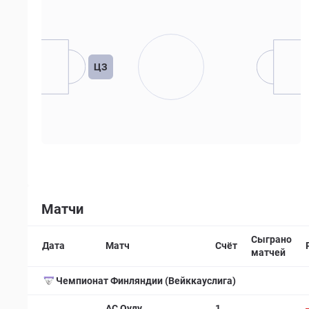
ЦЗ
Матчи
Сыграно
Дата
Матч
Счёт
матчей
Чемпионат Финляндии (Вейккауслига)
АС Оулу
1