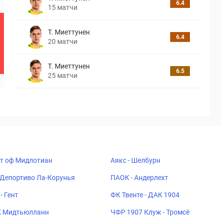
6.4
15
матчи
Т. Миеттунен
6.4
20
матчи
Т. Миеттунен
6.5
25
матчи
рт оф Мидлотиан
Аякс - Шелбурн
 Депортиво Ла-Корунья
ПАОК - Андерлехт
- Гент
ФК Твенте - ДАК 1904
К Мидтьюлланн
ЧФР 1907 Клуж - Тромсё