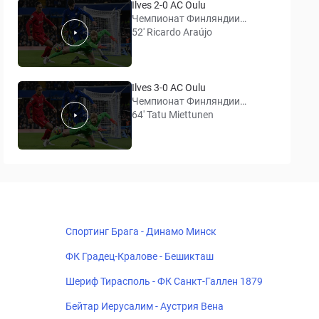
Ilves 2-0 AC Oulu
Чемпионат Финляндии
(Вейккауслига)
52' Ricardo Araújo
Ilves 3-0 AC Oulu
Чемпионат Финляндии
(Вейккауслига)
64' Tatu Miettunen
Спортинг Брага - Динамо Минск
ФК Градец-Кралове - Бешикташ
Шериф Тирасполь - ФК Санкт-Галлен 1879
Бейтар Иерусалим - Аустрия Вена