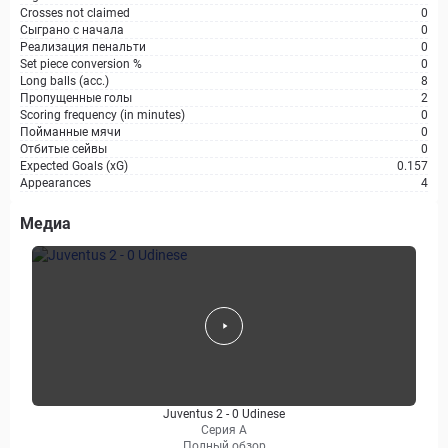
Crosses not claimed
0
Сыграно с начала
0
Реализация пенальти
0
Set piece conversion %
0
Long balls (acc.)
8
Пропущенные голы
2
Scoring frequency (in minutes)
0
Пойманные мячи
0
Отбитые сейвы
0
Expected Goals (xG)
0.157
Appearances
4
Медиа
Juventus 2 - 0 Udinese
Серия А
Полный обзор