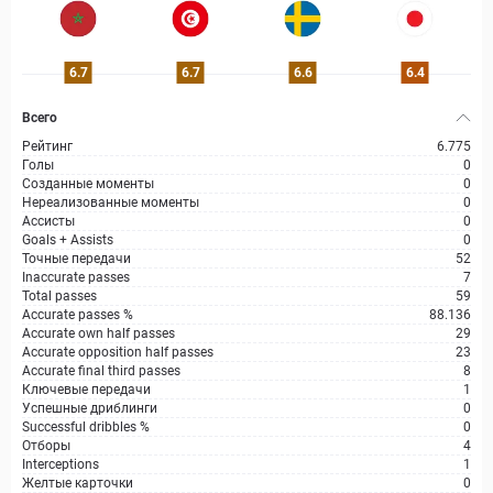
6.7
6.7
6.6
6.4
Всего
Рейтинг
6.775
Голы
0
Созданные моменты
0
Нереализованные моменты
0
Ассисты
0
Goals + Assists
0
Точные передачи
52
Inaccurate passes
7
Total passes
59
Accurate passes %
88.136
Accurate own half passes
29
Accurate opposition half passes
23
Accurate final third passes
8
Ключевые передачи
1
Успешные дриблинги
0
Successful dribbles %
0
Отборы
4
Interceptions
1
Желтые карточки
0