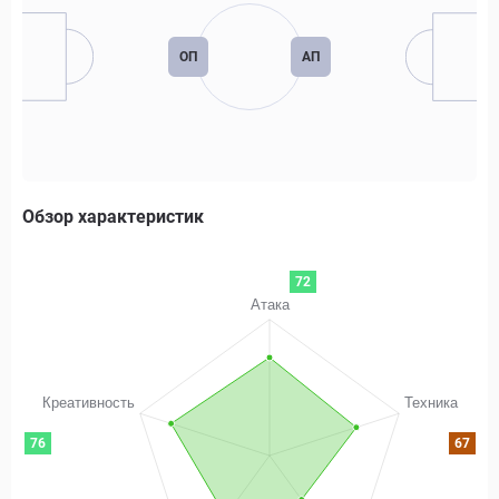
ОП
АП
Обзор характеристик
72
76
67