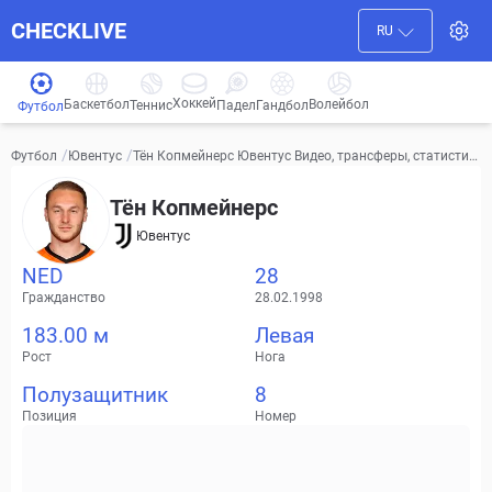
CHECKLIVE
RU
Хоккей
Баскетбол
Волейбол
Гандбол
Теннис
Падел
Футбол
/
/
Тён Копмейнерс Ювентус Видео, трансферы, статистик
Футбол
Ювентус
а
Тён Копмейнерс
Ювентус
NED
28
Гражданство
28.02.1998
183.00 м
Левая
Рост
Нога
Полузащитник
8
Позиция
Номер