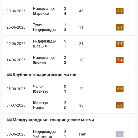
Нидерланды
3
30-06-2026
46
6.7
Марокко
4
Тунис
1
25-06-2026
11
6.7
Нидерланды
3
Нидерланды
5
20-06-2026
21
6.6
Швеция
1
Нидерланды
2
14-06-2026
18
6.4
Япония
2
Клубные товарищеские матчи
Челси
0
05-08-2026
23
6.6
Ювентус
1
Ювентус
2
31-07-2026
38
6.9
Ницца
0
Международные товарищеские матчи
Нидерланды
2
08-06-2026
Нет
-
Узбекистан
1