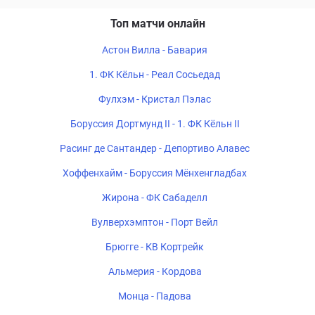
Топ матчи онлайн
Астон Вилла - Бавария
1. ФК Кёльн - Реал Сосьедад
Фулхэм - Кристал Пэлас
Боруссия Дортмунд II - 1. ФК Кёльн II
Расинг де Сантандер - Депортиво Алавес
Хоффенхайм - Боруссия Мёнхенгладбах
Жирона - ФК Сабаделл
Вулверхэмптон - Порт Вейл
Брюгге - КВ Кортрейк
Альмерия - Кордова
Монца - Падова