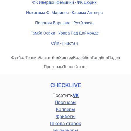
ФК Ивердон Феминин - ФК Цюрих
Иокогама Ф. Маринос - Касима Антлерс
Полония Варшава - Рух Хожув
Гамба Осака - Урава Ред Даймондс
СЙК - Гнистан
Футбол
Теннис
Баскетбол
Хоккей
Волейбол
Гандбол
Падел
Прогнозы
Точный счет
CHECKLIVE
Посетить
VK
Прогнозы
Капперы
Фрибеты
Школа ставок
Букмекеры