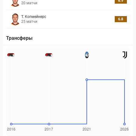
6.9
20
матчи
Т. Копмейнерс
6.8
25
матчи
Трансферы