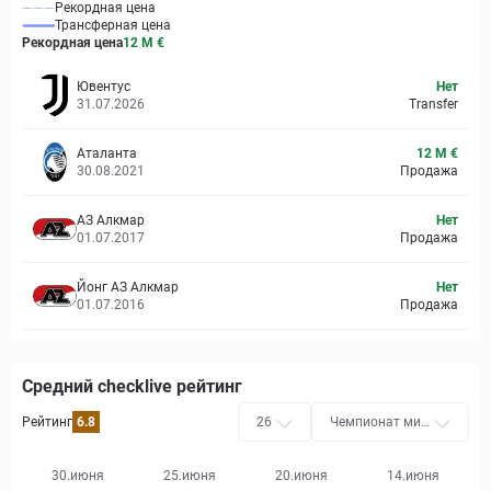
Рекордная цена
Трансферная цена
Рекордная цена
12 M
€
Ювентус
Нет
31.07.2026
Transfer
Аталанта
12 M €
30.08.2021
Продажа
АЗ Алкмар
Нет
01.07.2017
Продажа
Йонг АЗ Алкмар
Нет
01.07.2016
Продажа
Средний checklive рейтинг
Рейтинг
6.8
26
Чемпионат мир
а
30.июня
25.июня
20.июня
14.июня