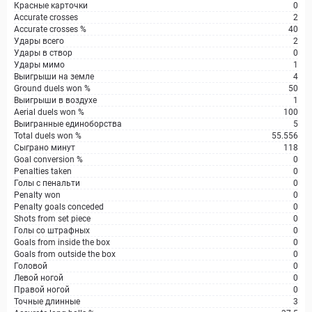
Красные карточки
0
Accurate crosses
2
Accurate crosses %
40
Удары всего
2
Удары в створ
0
Удары мимо
1
Выигрыши на земле
4
Ground duels won %
50
Выигрыши в воздухе
1
Aerial duels won %
100
Выигранные единоборства
5
Total duels won %
55.556
Сыграно минут
118
Goal conversion %
0
Penalties taken
0
Голы с пенальти
0
Penalty won
0
Penalty goals conceded
0
Shots from set piece
0
Голы со штрафных
0
Goals from inside the box
0
Goals from outside the box
0
Головой
0
Левой ногой
0
Правой ногой
0
Точные длинные
3