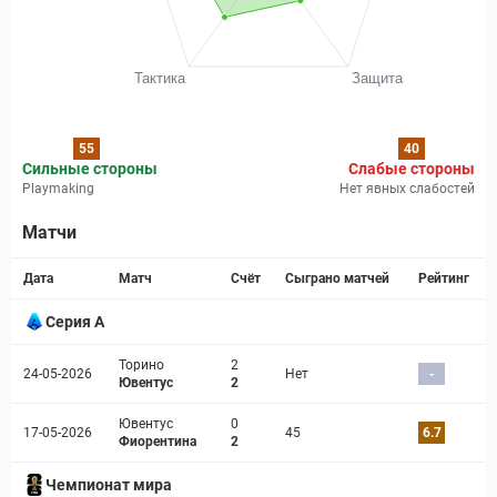
55
40
Сильные стороны
Слабые стороны
Playmaking
Нет явных слабостей
Матчи
Страница матча
Дата
Матч
Счёт
Сыграно матчей
Рейтинг
Серия А
Торино
2
24-05-2026
Нет
-
Ювентус
2
Ювентус
0
17-05-2026
45
6.7
Фиорентина
2
Чемпионат мира