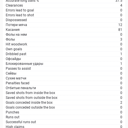
Accurate long balls %
37.5
Clearances
4
Errors lead to goal
0
Errors lead to shot
0
Dispossessed
0
Потери мяча
12
Касания
81
Фолы на нем
0
Фолы
3
Hit woodwork
0
Own goals
0
Dribbled past
1
Офсайды
0
Блокированные удары
1
Passes to assist
0
Сейвы
0
Сухие матчи
0
Penalties faced
0
Отбитые пенальти
0
Saved shots from inside the box
0
Saved shots from outside the box
0
Goals conceded inside the box
2
Goals conceded outside the box
0
Punches
0
Runs out
0
Successful runs out
0
High claims
0