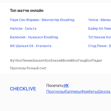
Топ матчи онлайн
Пари Сен-Жермен - Манчестер Юнайтед
Челси - Мила
Наполи - Сельта
Байер 04 Леве
Валенсия - Ньюкасл Юнайтед
Тоттенхэм Хот
ФК Шальке 04 - Аталанта
Стад Ренне -
Футбол
Теннис
Баскетбол
Хоккей
Волейбол
Гандбол
Падел
Прогнозы
Точный счет
Посетить
VK
CHECKLIVE
Прогнозы
Капперы
Фрибеты
Школа 