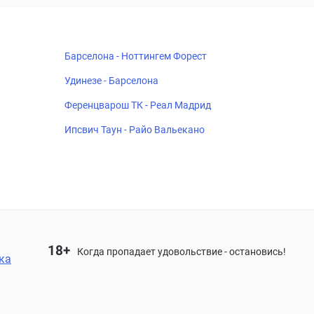
Барселона - Ноттингем Форест
Удинезе - Барселона
Ференцварош ТК - Реал Мадрид
Ипсвич Таун - Райо Вальекано
18+
Когда пропадает удовольствие - остановись!
ка