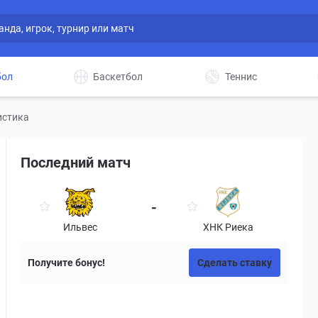
бол
Баскетбол
Теннис
истика
Последний матч
-
Ильвес
ХНК Риека
Получите бонус!
Сделать ставку