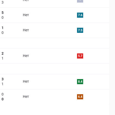
-
3
5
Нет
7.6
0
1
Нет
7.5
0
2
Нет
5.7
1
3
Нет
8.4
1
0
Нет
6.4
0