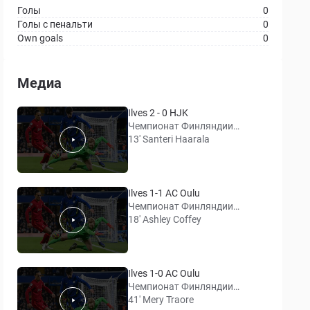
Голы
0
Голы с пенальти
0
Own goals
0
Медиа
Ilves 2 - 0 HJK
Чемпионат Финляндии
(Вейккауслига)
13' Santeri Haarala
Ilves 1-1 AC Oulu
Чемпионат Финляндии
(Вейккауслига)
18' Ashley Coffey
Ilves 1-0 AC Oulu
Чемпионат Финляндии
(Вейккауслига)
41' Mery Traore