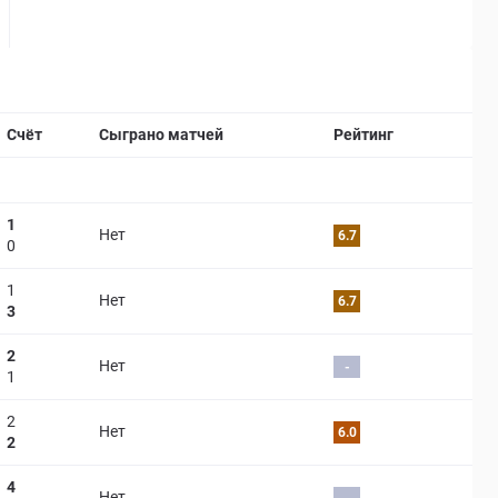
Страница матча
Счёт
Сыграно матчей
Рейтинг
1
Нет
6.7
0
1
Нет
6.7
3
2
Нет
-
1
2
Нет
6.0
2
4
Нет