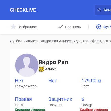
CHECKLIVE
Избранное
Прогнозы
Фут
Футбол
/
Ильвес
/
Яндро Рап Ильвес Видео, трансферы, стат
Яндро Рап
Ильвес
Нет
Нет
179.00 м
Гражданство
Рост
Правая
Защитник
6
Нога
Позиция
Номер
Сильные стороны
Слабые стороны