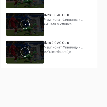
Ilves 3-0 AC Oulu
Чемпионат Финляндии
(Вейккауслига)
64' Tatu Miettunen
Ilves 2-0 AC Oulu
Чемпионат Финляндии
(Вейккауслига)
52' Ricardo Araújo