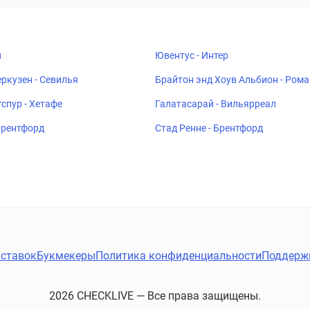
н
Ювентус - Интер
ркузен - Севилья
Брайтон энд Хоув Альбион - Рома
спур - Хетафе
Галатасарай - Вильярреал
 Брентфорд
Стад Ренне - Брентфорд
ставок
Букмекеры
Политика конфиденциальности
Поддерж
2026 CHECKLIVE — Все права защищены.