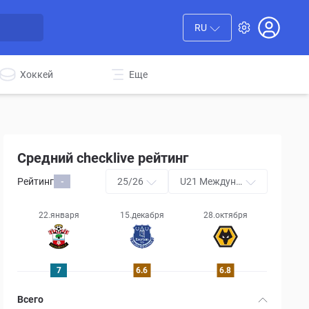
RU
Хоккей
Еще
Средний checklive рейтинг
Рейтинг
25/26
U21 Междуна
-
родный кубо
к Премьер-ли
22.января
15.декабря
28.октября
ги
7
6.6
6.8
Всего