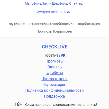
Мансфилд Таун - Шеффилд Юнайтед
Аустрия Вена - ЛАСК
Футбол
Теннис
Баскетбол
Хоккей
Волейбол
Гандбол
Падел
Прогнозы
Точный счет
CHECKLIVE
Посетить
VK
Прогнозы
Капперы
Фрибеты
Школа ставок
Букмекеры
Политика конфиденциальности
Поддержка
18+
Когда пропадает удовольствие - остановись!