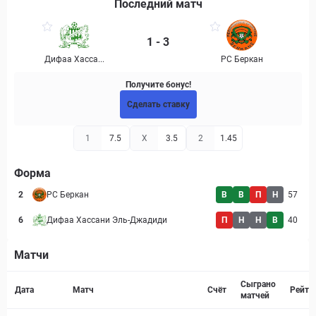
Последний матч
1 - 3
Дифаа Хасса...
РС Беркан
Получите бонус!
Сделать ставку
1
7.5
X
3.5
2
1.45
Форма
2
РС Беркан
В
В
П
Н
57
6
Дифаа Хассани Эль-Джадиди
П
Н
Н
В
40
Матчи
Страница матча
Сыграно
Дата
Матч
Счёт
Рейти
матчей