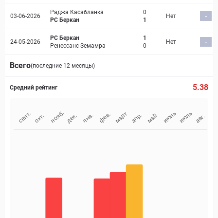
Раджа Касабланка
0
03-06-2026
Нет
-
РС Беркан
1
РС Беркан
1
24-05-2026
Нет
-
Ренессанс Земамра
0
Всего
(последние 12 месяцы)
5.38
Средний рейтинг