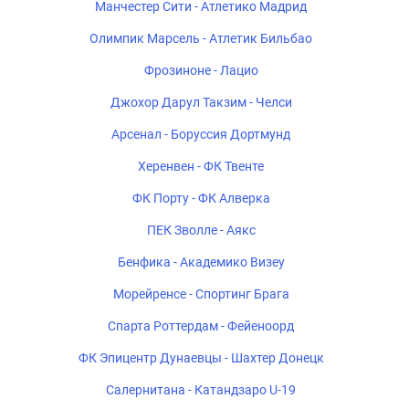
Манчестер Сити - Атлетико Мадрид
Олимпик Марсель - Атлетик Бильбао
Фрозиноне - Лацио
Джохор Дарул Такзим - Челси
Арсенал - Боруссия Дортмунд
Херенвен - ФК Твенте
ФК Порту - ФК Алверка
ПЕК Зволле - Аякс
Бенфика - Академико Визеу
Морейренсе - Спортинг Брага
Спарта Роттердам - Фейеноорд
ФК Эпицентр Дунаевцы - Шахтер Донецк
Салернитана - Катандзаро U-19