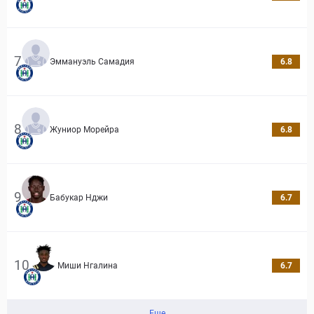
7
Эммануэль Самадия
6.8
8
Жуниор Морейра
6.8
9
Бабукар Нджи
6.7
10
Миши Нгалина
6.7
Еще