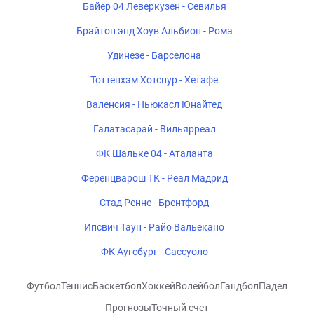
Байер 04 Леверкузен - Севилья
Брайтон энд Хоув Альбион - Рома
Удинезе - Барселона
Тоттенхэм Хотспур - Хетафе
Валенсия - Ньюкасл Юнайтед
Галатасарай - Вильярреал
ФК Шальке 04 - Аталанта
Ференцварош ТК - Реал Мадрид
Стад Ренне - Брентфорд
Ипсвич Таун - Райо Вальекано
ФК Аугсбург - Сассуоло
Футбол
Теннис
Баскетбол
Хоккей
Волейбол
Гандбол
Падел
Прогнозы
Точный счет