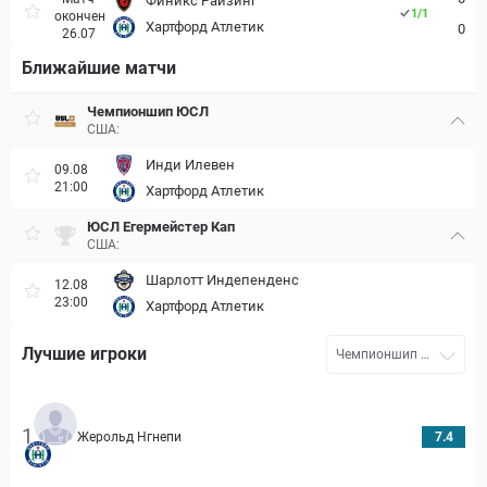
Финикс Райзинг
1
/
1
окончен
Хартфорд Атлетик
0
26.07
Ближайшие матчи
Чемпионшип ЮСЛ
США:
Инди Илевен
09.08
21:00
Хартфорд Атлетик
ЮСЛ Егермейстер Кап
США:
Шарлотт Индепенденс
12.08
23:00
Хартфорд Атлетик
Лучшие игроки
Чемпионшип Ю
СЛ 2026
1
Жерольд Нгнепи
7.4