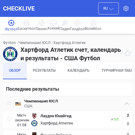
CHECKLIVE
RU
Хоккей
Баскетбол
Волейбол
Гандбол
Теннис
Падел
Футбол
/
/
Хартфорд Атлетик
Футбол
Чемпионшип ЮСЛ
Хартфорд Атлетик счет, календарь
и результаты - США Футбол
ОБЗОР
РЕЗУЛЬТАТЫ
КАЛЕНДАРЬ
ТУРНИРНАЯ ТАБЛ
Последние результаты
Чемпионшип ЮСЛ
США:
2
Матч
Лаудон Юнайтед
1
/
1
окончен
Хартфорд Атлетик
0
01.08
0
Матч