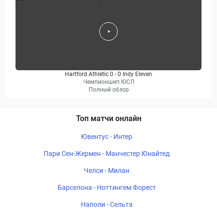
Hartford Athletic 0 - 0 Indy Eleven
Чемпионшип ЮСЛ
Полный обзор
Топ матчи онлайн
Ювентус - Интер
Пари Сен-Жермен - Манчестер Юнайтед
Челси - Милан
Барселона - Ноттингем Форест
Наполи - Сельта