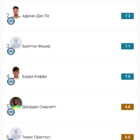
2
Адриан Дис Пе
7.3
3
Бриттон Фишер
7.1
4
Барри Коффи
7.0
5
Джордан Скарлетт
6.8
6
Томас Престхус
6.8