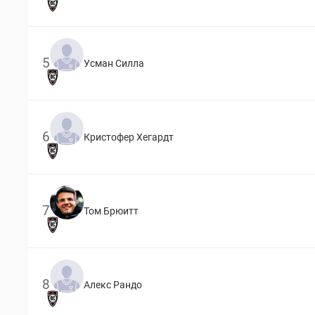
5
Усман Силла
6
Кристофер Хегардт
7
Том Брюитт
8
Алекс Рандо