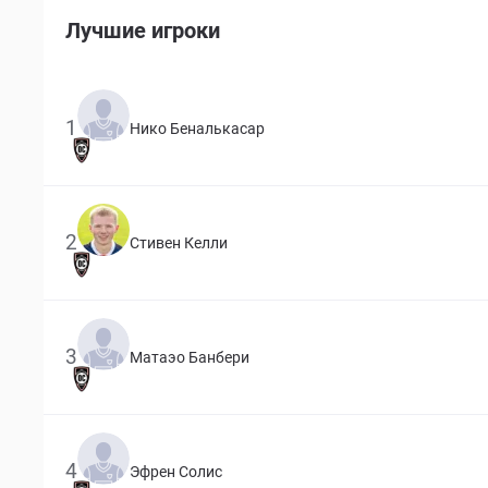
Лучшие игроки
1
Нико Беналькасар
2
Стивен Келли
3
Матаэо Банбери
4
Эфрен Солис