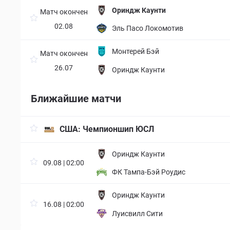
Ориндж Каунти
Матч окончен
02.08
Эль Пасо Локомотив
Монтерей Бэй
Матч окончен
26.07
Ориндж Каунти
Ближайшие матчи
США:
Чемпионшип ЮСЛ
Ориндж Каунти
09.08 | 02:00
ФК Тампа-Бэй Роудис
Ориндж Каунти
16.08 | 02:00
Луисвилл Сити