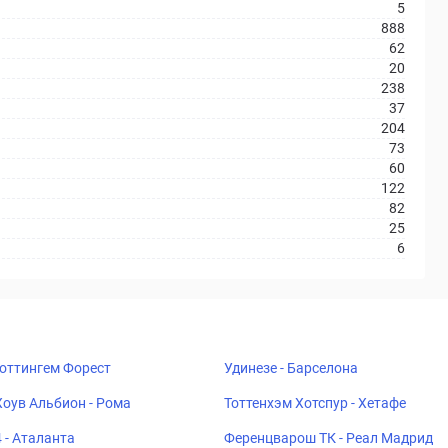
5
888
62
20
238
37
204
73
60
122
82
25
6
Ноттингем Форест
Удинезе - Барселона
Хоув Альбион - Рома
Тоттенхэм Хотспур - Хетафе
 - Аталанта
Ференцварош ТК - Реал Мадрид