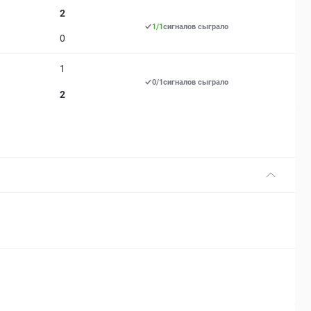
2
1
/
1
сигналов сыграло
0
1
0
/
1
сигналов сыграло
2