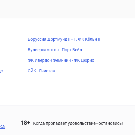
Боруссия Дортмунд II - 1. ФК Кёльн II
Вулверхэмптон - Порт Вейл
ФК Ивердон Феминин - ФК Цюрих
дс
СЙК - Гнистан
18+
Когда пропадает удовольствие - остановись!
ка