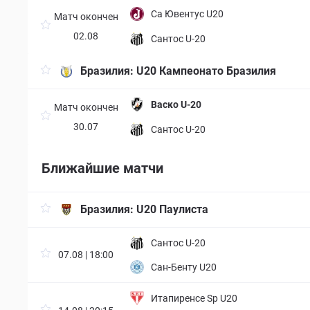
Ca Ювентус U20
Матч окончен
02.08
Сантос U-20
Бразилия:
U20 Кампеонато Бразилия
Васко U-20
Матч окончен
30.07
Сантос U-20
Ближайшие матчи
Бразилия:
U20 Паулиста
Сантос U-20
07.08 | 18:00
Сан-Бенту U20
Итапиренсе Sp U20