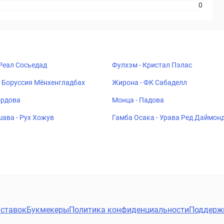
0
 Реал Сосьедад
Фулхэм - Кристал Пэлас
 Боруссия Мёнхенгладбах
Жирона - ФК Сабаделл
ордова
Монца - Падова
ава - Рух Хожув
Гамба Осака - Урава Ред Даймон
ставок
Букмекеры
Политика конфиденциальности
Поддерж