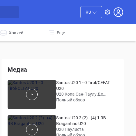
RU
Хоккей
Еще
Медиа
Santos U20 1 - 0 Tirol/CEFAT
U20
U20 Копа Сан-Паулу Де
Хуниорес
Полный обзор
Santos U20 2 (2) - (4) 1 RB
Bragantino U20
U20 Паулиста
Полный обзор