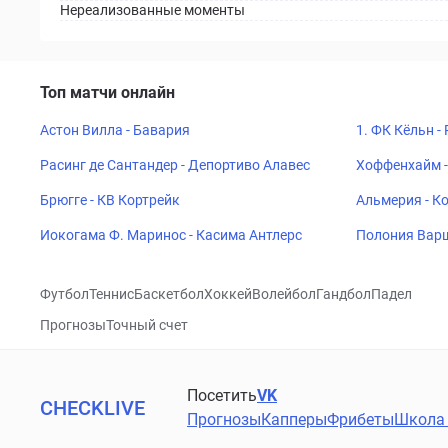
Нереализованные моменты
Топ матчи онлайн
Астон Вилла - Бавария
1. ФК Кёльн -
Расинг де Сантандер - Депортиво Алавес
Хоффенхайм -
Брюгге - КВ Кортрейк
Альмерия - К
Иокогама Ф. Маринос - Касима Антлерс
Полония Варш
Футбол
Теннис
Баскетбол
Хоккей
Волейбол
Гандбол
Падел
Прогнозы
Точный счет
Посетить
VK
CHECKLIVE
Прогнозы
Капперы
Фрибеты
Школа 