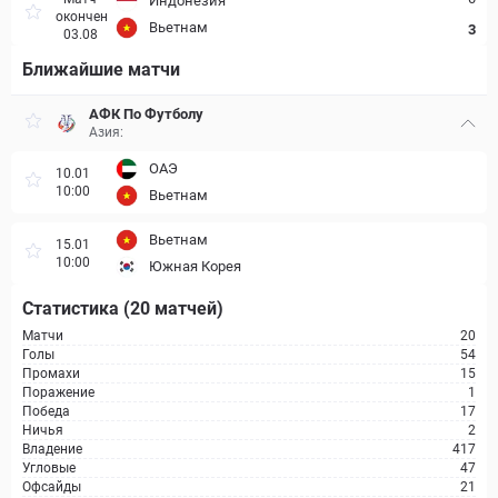
Индонезия
окончен
Вьетнам
3
03.08
Ближайшие матчи
АФК По Футболу
Азия:
ОАЭ
10.01
10:00
Вьетнам
Вьетнам
15.01
10:00
Южная Корея
Статистика (20 матчей)
Матчи
20
Голы
54
Промахи
15
Поражение
1
Победа
17
Ничья
2
Владение
417
Угловые
47
Офсайды
21