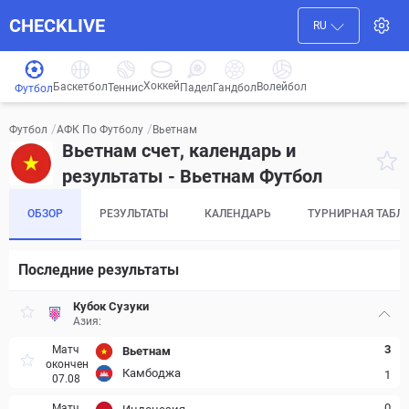
CHECKLIVE
RU
Хоккей
Баскетбол
Волейбол
Гандбол
Теннис
Падел
Футбол
/
/
Вьетнам
Футбол
АФК По Футболу
Вьетнам счет, календарь и
результаты - Вьетнам Футбол
ОБЗОР
РЕЗУЛЬТАТЫ
КАЛЕНДАРЬ
ТУРНИРНАЯ ТАБЛ
Последние результаты
Кубок Сузуки
Азия:
3
Матч
Вьетнам
окончен
Камбоджа
1
07.08
0
Матч