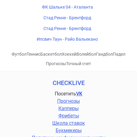
ФК Шальке 04 - Аталанта
Стад Ренне - Брентфорд
Стад Ренне - Брентфорд
Ипсвич Таун - Райо Вальекано
Футбол
Теннис
Баскетбол
Хоккей
Волейбол
Гандбол
Падел
Прогнозы
Точный счет
CHECKLIVE
Посетить
VK
Прогнозы
Капперы
Фрибеты
Школа ставок
Букмекеры