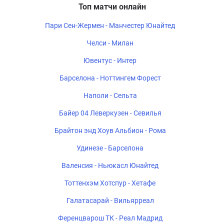
Топ матчи онлайн
Пари Сен-Жермен - Манчестер Юнайтед
Челси - Милан
Ювентус - Интер
Барселона - Ноттингем Форест
Наполи - Сельта
Байер 04 Леверкузен - Севилья
Брайтон энд Хоув Альбион - Рома
Удинезе - Барселона
Валенсия - Ньюкасл Юнайтед
Тоттенхэм Хотспур - Хетафе
Галатасарай - Вильярреал
Ференцварош ТК - Реал Мадрид