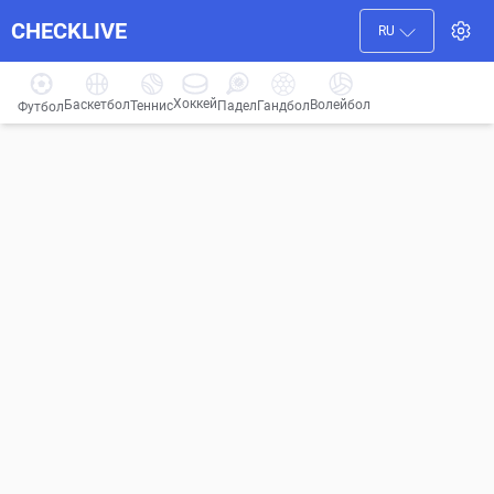
CHECKLIVE
RU
Хоккей
Баскетбол
Волейбол
Гандбол
Теннис
Падел
Футбол