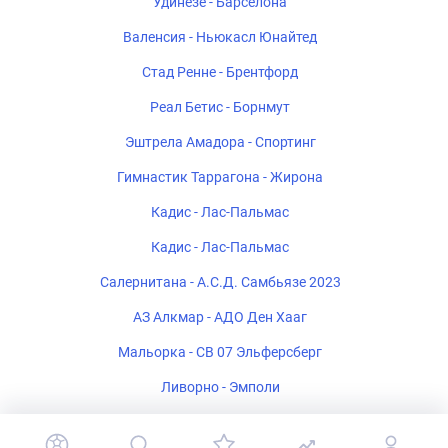
Удинезе - Барселона
Валенсия - Ньюкасл Юнайтед
Стад Ренне - Брентфорд
Реал Бетис - Борнмут
Эштрела Амадора - Спортинг
Гимнастик Таррагона - Жирона
Кадис - Лас-Пальмас
Кадис - Лас-Пальмас
Салернитана - А.С.Д. Самбьязе 2023
АЗ Алкмар - АДО Ден Хааг
Мальорка - СВ 07 Эльферсберг
Ливорно - Эмполи
Ремо - Атлетико Минейро