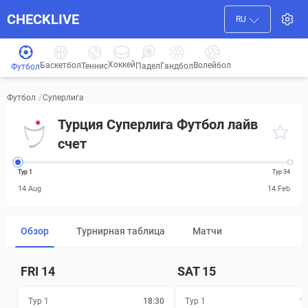
CHECKLIVE
RU
Хоккей
Баскетбол
Волейбол
Гандбол
Теннис
Падел
Футбол
/
Суперлига
Футбол
Турция Суперлига Футбол лайв
счет
Тур 1
Тур 34
14 Aug
14 Feb
Обзор
Турнирная таблица
Матчи
FRI
14
SAT
15
Тур 1
18:30
Тур 1
1