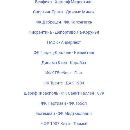
Бенфика - Харт оф Мидлотиан
Спортинг Брага - Динамо Минск
ФК Дебрецен - ФК Копенгаген
Фиорентина - Депортиво Ла-Корунья
ПАОК - Андерлехт
ФК Градец-Кралове - Бешикташ
Динамо Киев - Карабах
ИФК Гётеборг - Гент
ФК Твенте - ДАК 1904
Шериф Тирасполь - ФК Санкт-Галлен 1879
ФК Партизан - ФК Тобол
Богемиан - ФК Мидтьюлланн
ЧФР 1907 Клуж - Тромсё