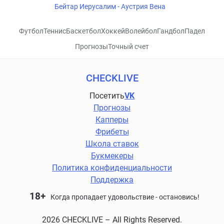
Бейтар Иерусалим - Аустрия Вена
Футбол
Теннис
Баскетбол
Хоккей
Волейбол
Гандбол
Падел
Прогнозы
Точный счет
CHECKLIVE
Посетить
VK
Прогнозы
Капперы
Фрибеты
Школа ставок
Букмекеры
Политика конфиденциальности
Поддержка
18+
Когда пропадает удовольствие - остановись!
2026 CHECKLIVE – All Rights Reserved.