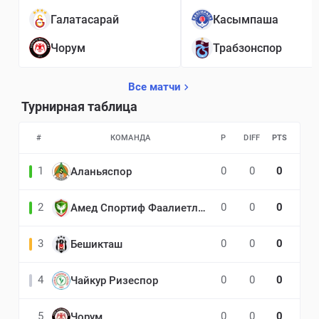
Галатасарай
Касымпаша
Чорум
Трабзонспор
Все матчи
Турнирная таблица
#
КОМАНДА
P
DIFF
PTS
1
0
0
0
Аланьяспор
2
0
0
0
Амед Спортиф Фаалиетлер
3
0
0
0
Бешикташ
4
0
0
0
Чайкур Ризеспор
5
0
0
0
Чорум