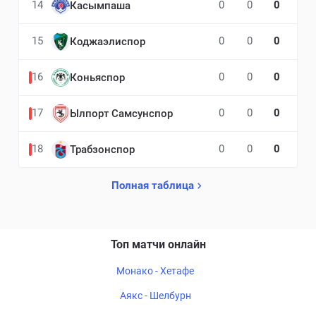
14
0
0
0
Касымпаша
15
0
0
0
Коджаэлиспор
16
0
0
0
Коньяспор
17
0
0
0
Ылпорт Самсунспор
18
0
0
0
Трабзонспор
Полная таблица
Топ матчи онлайн
Монако - Хетафе
Аякс - Шелбурн