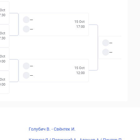
 Oct
7:30
—
15 Oct
17:00
—
 Oct
7:30
—
—
 Oct
9:00
—
15 Oct
12:00
—
 Oct
9:00
Голубич В. - Свёнтек И.