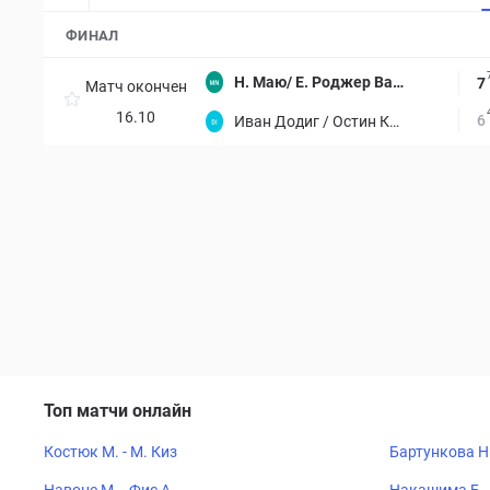
ФИНАЛ
Н. Маю/ Е. Роджер Вас
7
Матч окончен
селин
16.10
6
Иван Додиг / Остин Кр
айчек
Топ матчи онлайн
Костюк М. - М. Киз
Бартункова Н.