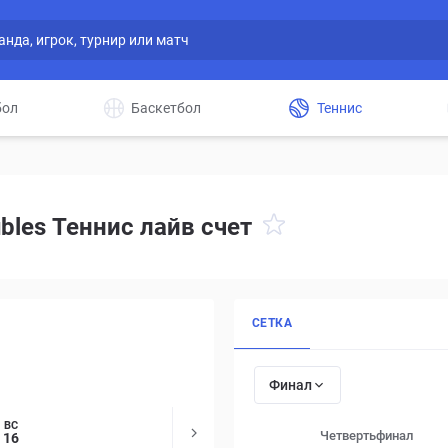
бол
Баскетбол
Теннис
ubles Теннис лайв счет
СЕТКА
Финал
ВС
Четвертьфинал
16