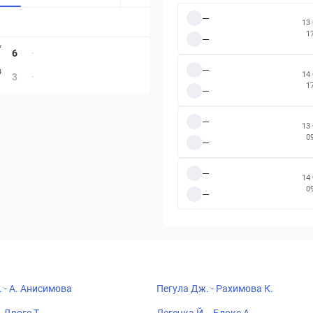
—
13
1
—
7
6
·
—
4
14
3
·
1
—
—
13
0
—
—
14
0
—
 - А. Анисимова
Пегула Дж. - Рахимова К.