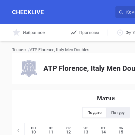
CHECKLIVE
Избранное
Прогнозы
Фут
Теннис
/
ATP Florence, Italy Men Doubles
ATP Florence, Italy Men Do
Матчи
По дате
По туру
ПН
ВТ
СР
ЧТ
ПТ
СБ
10
11
12
13
14
15