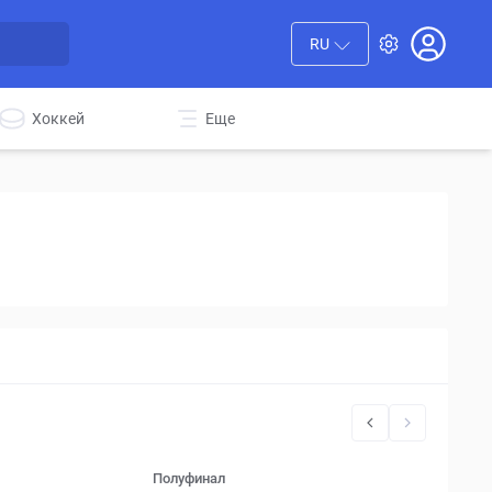
RU
Хоккей
Еще
Полуфинал
Финал