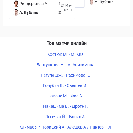
А. Бублик
Риндеркнеш А.
1
21 May
18:10
А. Бублик
2
Топ матчи онлайн
Костюк М. - М. Киз
Бартункова Н. - А. Анисимова
Пегула Дж. - Рахимова К.
Голубич В. - Свёнтек И.
Навоне М. - Фис А.
Накашима Б. - Дроге Т.
Легечка Й. - Блокс А.
Климас Я / Порицкий А - Алещев А / Пинтер П Л