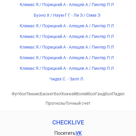
Климас Я / Порицкий А - Алещев А / Пинтер П Л
Буэно Х / Наум Г Г - Ли Э / Сема Э
Климас Я / Порицкий А - Алещев А / Пинтер П Л
Климас Я / Порицкий А - Алещев А / Пинтер П Л
Климас Я / Порицкий А - Алещев А / Пинтер П Л
Климас Я / Порицкий А - Алещев А / Пинтер П Л
Климас Я / Порицкий А - Алещев А / Пинтер П Л
Чидех С. - Запп Л.
Футбол
Теннис
Баскетбол
Хоккей
Волейбол
Гандбол
Падел
Прогнозы
Точный счет
CHECKLIVE
Посетить
VK