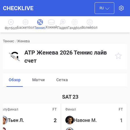
CHECKLIVE
RU
Хоккей
Баскетбол
Волейбол
Гандбол
Теннис
Падел
Футбол
/
Женева
Теннис
ATP Женева 2026 Теннис лайв
счет
Обзор
Матчи
Сетка
SAT
23
Полуфинал
FT
Финал
FT
2
1
Тьен Л.
Навоне М.