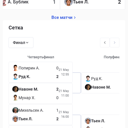
1
2
А. Бублик
Тьен Л.
Все матчи
Сетка
Финал
Четвертьфинал
Полуфинал
Попирин А.
0
21 May
12:55
Руд К.
2
Руд К.
Навоне М.
Навоне М.
2
21 May
11:00
Мунар Х.
0
Михельсен А.
1
21 May
16:00
Тьен Л.
2
Тьен Л.