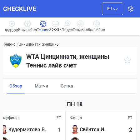
CHECKLIVE
RU
Хоккей
Баскетбол
Волейбол
Гандбол
Теннис
Падел
Футбол
/
Цинциннати, женщины
Теннис
WTA Цинциннати, женщины
Теннис лайв счет
Обзор
Матчи
Сетка
ПН
18
Полуфинал
FT
Финал
FT
1
2
Кудерметова В.
Свёнтек И.