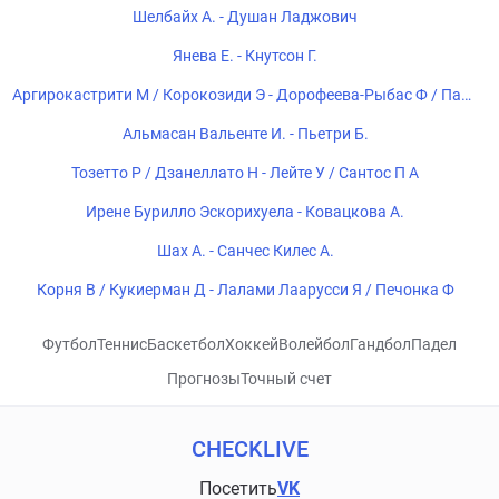
Шелбайх А. - Душан Ладжович
Янева Е. - Кнутсон Г.
Аргирокастрити М / Корокозиди Э - Дорофеева-Рыбас Ф / Пань
шина В
Альмасан Вальенте И. - Пьетри Б.
Тозетто Р / Дзанеллато Н - Лейте У / Сантос П А
Ирене Бурилло Эскорихуела - Ковацкова А.
Шах А. - Санчес Килес А.
Корня В / Кукиерман Д - Лалами Лаарусси Я / Печонка Ф
Футбол
Теннис
Баскетбол
Хоккей
Волейбол
Гандбол
Падел
Прогнозы
Точный счет
CHECKLIVE
Посетить
VK