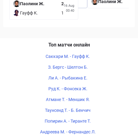
Паолини Ж.
Паолини Ж.
2
16 Aug
00:40
Гауфф К.
1
Топ матчи онлайн
Саккари М. - Гауфф К.
З. Бергс - Шелтон Б.
Ли А. - Рыбакина Е.
Руд К. - Фонсека Ж.
Атмане Т. - Меншик Я.
Таунсенд Т. - Б. Бенчич
Попирин А. - Тиранте Т.
Андреева М. - Фернандес Л.