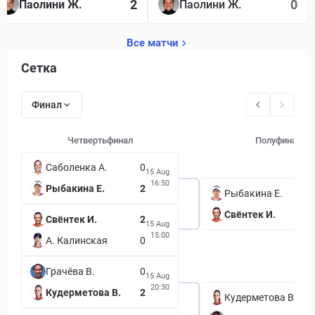
2
0
Паолини Ж.
Паолини Ж.
Все матчи
Сетка
Финал
Четвертьфинал
Полуфинал
Саболенка А.
0
15 Aug
16:50
Рыбакина Е.
2
Рыбакина Е.
Свёнтек И.
Свёнтек И.
2
15 Aug
15:00
А. Калинская
0
Грачёва В.
0
15 Aug
20:30
Кудерметова В.
2
Кудерметова В.