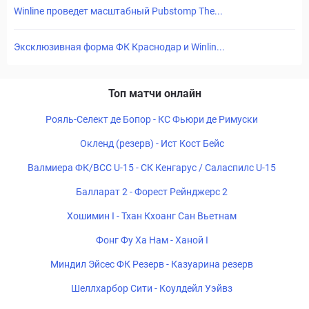
Winline проведет масштабный Pubstomp The...
Эксклюзивная форма ФК Краснодар и Winlin...
Топ матчи онлайн
Рояль-Селект де Бопор - КС Фьюри де Римуски
Окленд (резерв) - Ист Кост Бейс
Валмиера ФК/ВСС U-15 - СК Кенгарус / Саласпилс U-15
Балларат 2 - Форест Рейнджерс 2
Хошимин I - Тхан Кхоанг Сан Вьетнам
Фонг Фу Ха Нам - Ханой I
Миндил Эйсес ФК Резерв - Казуарина резерв
Шеллхарбор Сити - Коулдейл Уэйвз