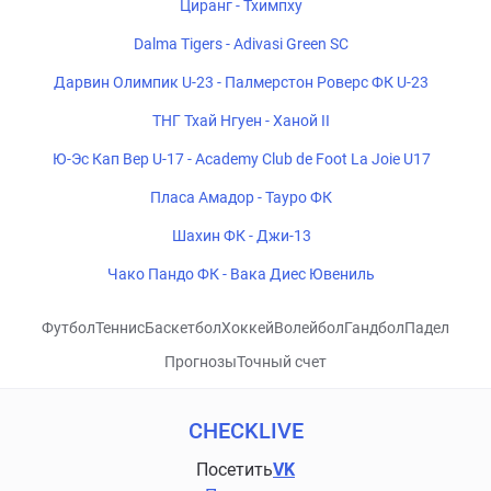
Циранг - Тхимпху
Dalma Tigers - Adivasi Green SC
Дарвин Олимпик U-23 - Палмерстон Роверс ФК U-23
ТНГ Тхай Нгуен - Ханой II
Ю-Эс Кап Вер U-17 - Academy Club de Foot La Joie U17
Пласа Амадор - Тауро ФК
Шахин ФК - Джи-13
Чако Пандо ФК - Вака Диес Ювениль
Футбол
Теннис
Баскетбол
Хоккей
Волейбол
Гандбол
Падел
Прогнозы
Точный счет
CHECKLIVE
Посетить
VK