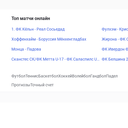
Топ матчи онлайн
1. ФК Кёльн - Реал Сосьедад
Фулхэм - Кри
Хоффенхайм - Боруссия Мёнхенгладбах
Жирона - ФК 
Монца - Падова
ФК Ивердон Ф
Сканстес СК/ФК Метта U-17 - ФК Саласпилс U-
ФК Белшина 2
17
Футбол
Теннис
Баскетбол
Хоккей
Волейбол
Гандбол
Падел
Прогнозы
Точный счет
Посетить
VK
CHECKLIVE
Прогнозы
Капперы
Фрибеты
Школа 