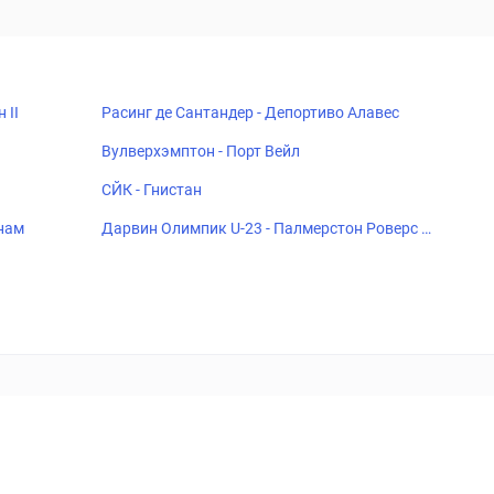
 II
Расинг де Сантандер - Депортиво Алавес
Вулверхэмптон - Порт Вейл
СЙК - Гнистан
тнам
Дарвин Олимпик U-23 - Палмерстон Роверс Ф
К U-23
18+
Когда пропадает удовольствие - остановись!
ка