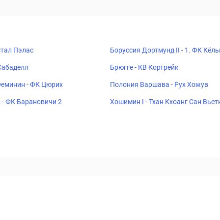
стал Пэлас
Боруссия Дортмунд II - 1. ФК Кёльн
Сабаделл
Брюгге - КВ Кортрейк
еминин - ФК Цюрих
Полония Варшава - Рух Хожув
 - ФК Барановичи 2
Хошимин I - Тхан Кхоанг Сан Вье
ставок
Букмекеры
Политика конфиденциальности
Поддерж