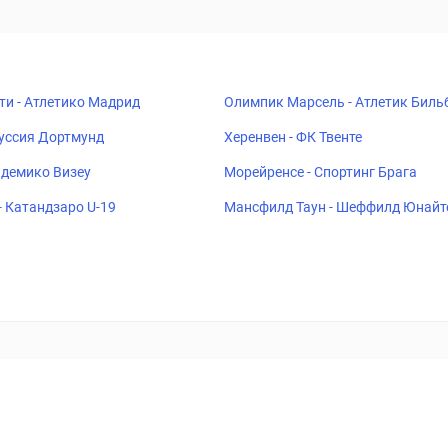
ти - Атлетико Мадрид
Олимпик Марсель - Атлетик Биль
руссия Дортмунд
Херенвен - ФК Твенте
адемико Визеу
Морейренсе - Спортинг Брага
- Катандзаро U-19
Мансфилд Таун - Шеффилд Юнайт
ставок
Букмекеры
Политика конфиденциальности
Поддерж