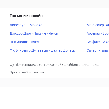
Топ матчи онлайн
Ливерпуль - Монако
Манчестер Си
Джохор Дарул Такзим - Челси
Арсенал - Бо
ПЕК Зволле - Аякс
Бенфика - Ак
ФК Эпицентр Дунаевцы - Шахтер Донецк
Салернитана 
Футбол
Теннис
Баскетбол
Хоккей
Волейбол
Гандбол
Падел
Прогнозы
Точный счет
Посетить
VK
CHECKLIVE
Прогнозы
Капперы
Фрибеты
Школа 