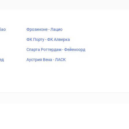
бао
Фрозиноне - Лацио
ФК Порту - ФК Алверка
Спарта Роттердам - Фейеноорд
ед
Аустрия Вена - ЛАСК
18+
Когда пропадает удовольствие - остановись!
ка