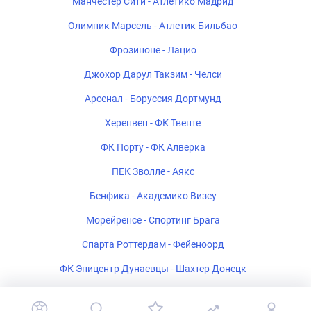
Манчестер Сити - Атлетико Мадрид
Олимпик Марсель - Атлетик Бильбао
Фрозиноне - Лацио
Джохор Дарул Такзим - Челси
Арсенал - Боруссия Дортмунд
Херенвен - ФК Твенте
ФК Порту - ФК Алверка
ПЕК Зволле - Аякс
Бенфика - Академико Визеу
Морейренсе - Спортинг Брага
Спарта Роттердам - Фейеноорд
ФК Эпицентр Дунаевцы - Шахтер Донецк
Мансфилд Таун - Шеффилд Юнайтед