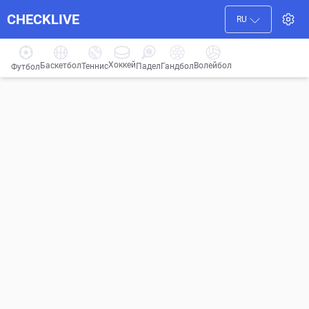
CHECKLIVE
RU
Хоккей
Баскетбол
Волейбол
Гандбол
Теннис
Падел
Футбол