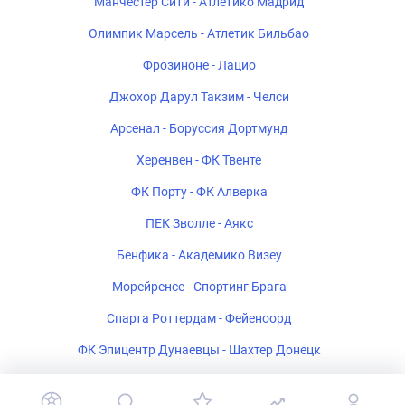
Манчестер Сити - Атлетико Мадрид
Олимпик Марсель - Атлетик Бильбао
Фрозиноне - Лацио
Джохор Дарул Такзим - Челси
Арсенал - Боруссия Дортмунд
Херенвен - ФК Твенте
ФК Порту - ФК Алверка
ПЕК Зволле - Аякс
Бенфика - Академико Визеу
Морейренсе - Спортинг Брага
Спарта Роттердам - Фейеноорд
ФК Эпицентр Дунаевцы - Шахтер Донецк
Салернитана - Катандзаро U-19