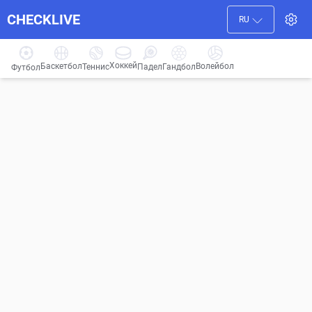
CHECKLIVE
RU
Хоккей
Баскетбол
Волейбол
Гандбол
Теннис
Падел
Футбол