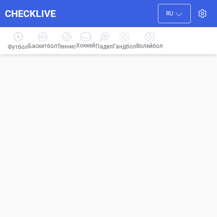
CHECKLIVE
RU
Хоккей
Баскетбол
Волейбол
Гандбол
Теннис
Падел
Футбол