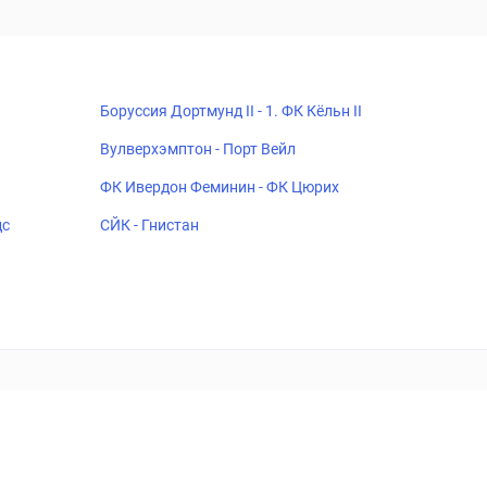
Боруссия Дортмунд II - 1. ФК Кёльн II
Вулверхэмптон - Порт Вейл
ФК Ивердон Феминин - ФК Цюрих
дс
СЙК - Гнистан
18+
Когда пропадает удовольствие - остановись!
ка