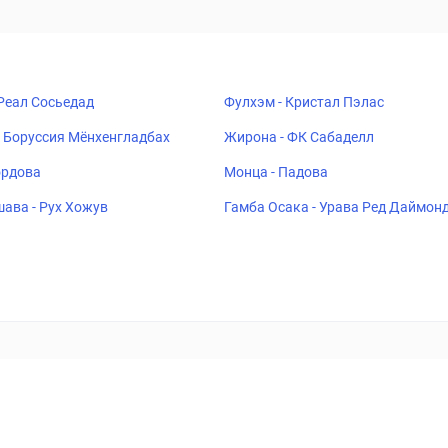
 Реал Сосьедад
Фулхэм - Кристал Пэлас
 Боруссия Мёнхенгладбах
Жирона - ФК Сабаделл
ордова
Монца - Падова
ава - Рух Хожув
Гамба Осака - Урава Ред Даймон
ставок
Букмекеры
Политика конфиденциальности
Поддерж