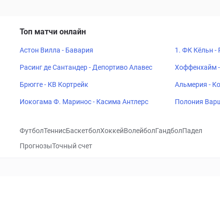
Топ матчи онлайн
Астон Вилла - Бавария
1. ФК Кёльн -
Расинг де Сантандер - Депортиво Алавес
Хоффенхайм -
Брюгге - КВ Кортрейк
Альмерия - К
Иокогама Ф. Маринос - Касима Антлерс
Полония Варш
Футбол
Теннис
Баскетбол
Хоккей
Волейбол
Гандбол
Падел
Прогнозы
Точный счет
Посетить
VK
CHECKLIVE
Прогнозы
Капперы
Фрибеты
Школа 