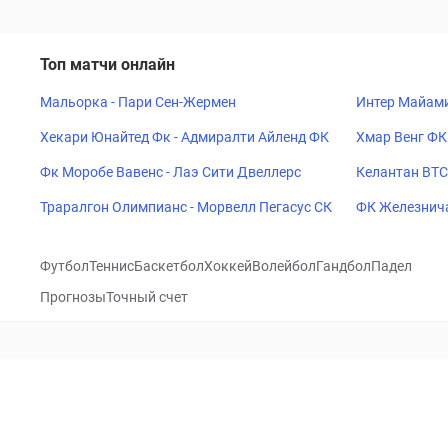
Топ матчи онлайн
Мальорка - Пари Сен-Жермен
Интер Майами
Хекари Юнайтед Фк - Адмиралти Айленд ФК
Хмар Венг ФК
Фк Моробе Вавенс - Лаэ Сити Двеллерс
Келантан ВТС
Траралгон Олимпианс - Морвелл Пегасус СК
ФК Железнича
н
Футбол
Теннис
Баскетбол
Хоккей
Волейбол
Гандбол
Падел
Прогнозы
Точный счет
Посетить
VK
CHECKLIVE
Прогнозы
Капперы
Фрибеты
Школа 