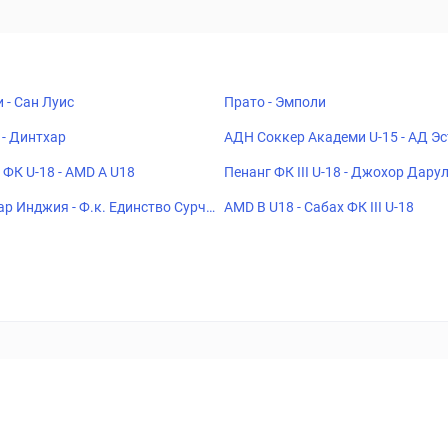
 - Сан Луис
Прато - Эмполи
 - Динтхар
АДН Соккер Академи U-15 - АД Эс
К U-15
 ФК U-18 - AMD A U18
Пенанг ФК III U-18 - Джохор Дарул
18
р Инджия - Ф.к. Единство Сурчи
AMD B U18 - Сабах ФК III U-18
ставок
Букмекеры
Политика конфиденциальности
Поддерж