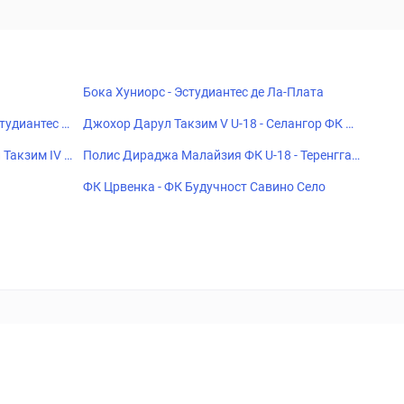
Бока Хуниорс - Эстудиантес де Ла-Плата
тудиантес Ф
Джохор Дарул Такзим V U-18 - Селангор ФК U-
18
 Такзим IV U-
Полис Дираджа Малайзия ФК U-18 - Теренгган
у ФК U-18
ФК Црвенка - ФК Будучност Савино Село
18+
Когда пропадает удовольствие - остановись!
ка