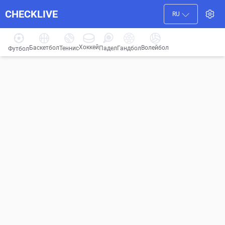
CHECKLIVE
RU
Хоккей
Баскетбол
Волейбол
Гандбол
Теннис
Падел
Футбол