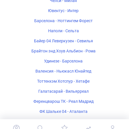
Челси - Милан
Ювентус - Интер
Барселона - Ноттингем Форест
Наполи - Сельта
Байер 04 Леверкузен - Севилья
Брайтон энд Хоув Альбион - Рома
Удинезе - Барселона
Валенсия - Ньюкасл Юнайтед
Тоттенхэм Хотспур - Хетафе
Галатасарай - Вильярреал
Ференцварош ТК - Реал Мадрид
ФК Шальке 04 - Аталанта
Стад Ренне - Брентфорд