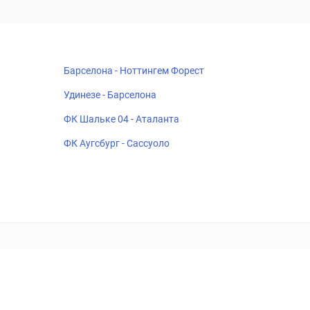
Барселона - Ноттингем Форест
Удинезе - Барселона
ФК Шальке 04 - Аталанта
ФК Аугсбург - Сассуоло
18+
Когда пропадает удовольствие - остановись!
ка