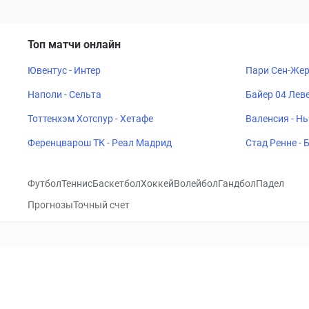
Топ матчи онлайн
Ювентус - Интер
Пари Сен-Жер
Наполи - Сельта
Байер 04 Леве
Тоттенхэм Хотспур - Хетафе
Валенсия - Н
Ференцварош ТК - Реал Мадрид
Стад Ренне -
Футбол
Теннис
Баскетбол
Хоккей
Волейбол
Гандбол
Падел
Прогнозы
Точный счет
Посетить
VK
CHECKLIVE
Прогнозы
Капперы
Фрибеты
Школа 