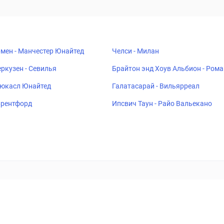
мен - Манчестер Юнайтед
Челси - Милан
ркузен - Севилья
Брайтон энд Хоув Альбион - Рома
ьюкасл Юнайтед
Галатасарай - Вильярреал
 Брентфорд
Ипсвич Таун - Райо Вальекано
ставок
Букмекеры
Политика конфиденциальности
Поддерж