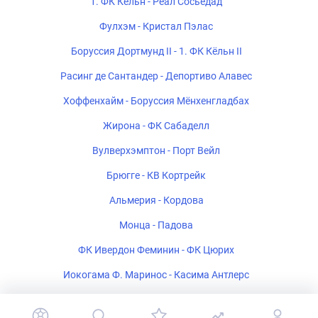
1. ФК Кёльн - Реал Сосьедад
Фулхэм - Кристал Пэлас
Боруссия Дортмунд II - 1. ФК Кёльн II
Расинг де Сантандер - Депортиво Алавес
Хоффенхайм - Боруссия Мёнхенгладбах
Жирона - ФК Сабаделл
Вулверхэмптон - Порт Вейл
Брюгге - КВ Кортрейк
Альмерия - Кордова
Монца - Падова
ФК Ивердон Феминин - ФК Цюрих
Иокогама Ф. Маринос - Касима Антлерс
Полония Варшава - Рух Хожув