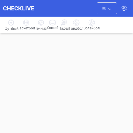
CHECKLIVE
RU
Хоккей
Баскетбол
Волейбол
Гандбол
Теннис
Падел
Футбол