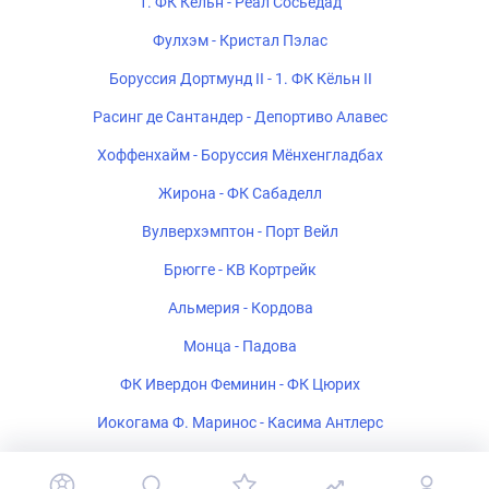
1. ФК Кёльн - Реал Сосьедад
Фулхэм - Кристал Пэлас
Боруссия Дортмунд II - 1. ФК Кёльн II
Расинг де Сантандер - Депортиво Алавес
Хоффенхайм - Боруссия Мёнхенгладбах
Жирона - ФК Сабаделл
Вулверхэмптон - Порт Вейл
Брюгге - КВ Кортрейк
Альмерия - Кордова
Монца - Падова
ФК Ивердон Феминин - ФК Цюрих
Иокогама Ф. Маринос - Касима Антлерс
Полония Варшава - Рух Хожув