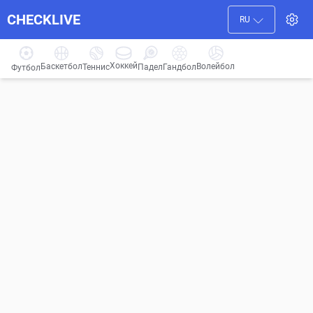
CHECKLIVE
RU
Хоккей
Баскетбол
Волейбол
Гандбол
Теннис
Падел
Футбол