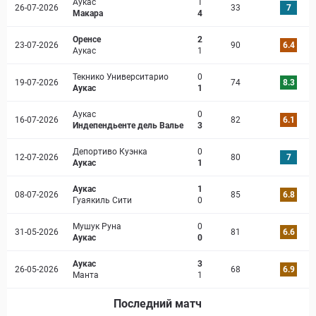
Аукас
1
26-07-2026
33
7
Макара
4
Оренсе
2
23-07-2026
90
6.4
Аукас
1
Текнико Университарио
0
19-07-2026
74
8.3
Аукас
1
Аукас
0
16-07-2026
82
6.1
Индепендьенте дель Валье
3
Депортиво Куэнка
0
12-07-2026
80
7
Аукас
1
Аукас
1
08-07-2026
85
6.8
Гуаякиль Сити
0
Мушук Руна
0
31-05-2026
81
6.6
Аукас
0
Аукас
3
26-05-2026
68
6.9
Манта
1
Последний матч