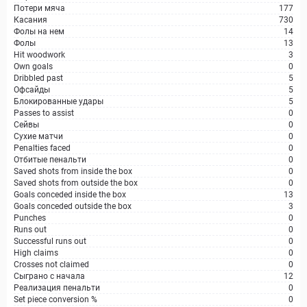
Потери мяча
177
Касания
730
Фолы на нем
14
Фолы
13
Hit woodwork
3
Own goals
0
Dribbled past
5
Офсайды
5
Блокированные удары
5
Passes to assist
0
Сейвы
0
Сухие матчи
0
Penalties faced
0
Отбитые пенальти
0
Saved shots from inside the box
0
Saved shots from outside the box
0
Goals conceded inside the box
13
Goals conceded outside the box
3
Punches
0
Runs out
0
Successful runs out
0
High claims
0
Crosses not claimed
0
Сыграно с начала
12
Реализация пенальти
0
Set piece conversion %
0