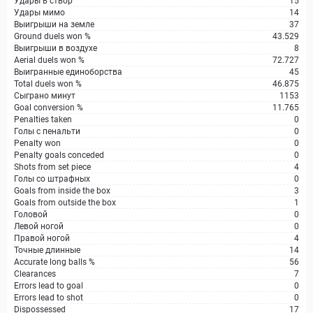
Удары в створ
15
Удары мимо
14
Выигрыши на земле
37
Ground duels won %
43.529
Выигрыши в воздухе
8
Aerial duels won %
72.727
Выигранные единоборства
45
Total duels won %
46.875
Сыграно минут
1153
Goal conversion %
11.765
Penalties taken
0
Голы с пенальти
0
Penalty won
0
Penalty goals conceded
0
Shots from set piece
4
Голы со штрафных
0
Goals from inside the box
3
Goals from outside the box
1
Головой
0
Левой ногой
0
Правой ногой
4
Точные длинные
14
Accurate long balls %
56
Clearances
7
Errors lead to goal
0
Errors lead to shot
0
Dispossessed
17