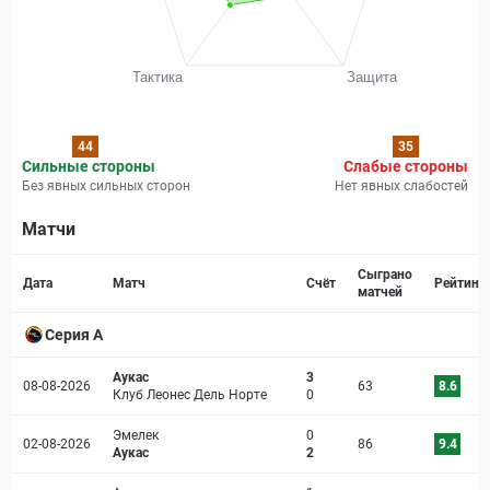
44
35
Сильные стороны
Слабые стороны
Без явных сильных сторон
Нет явных слабостей
Матчи
Страница матча
Сыграно
Дата
Матч
Счёт
Рейтинг
матчей
Серия А
Аукас
3
08-08-2026
63
8.6
Клуб Леонес Дель Норте
0
Эмелек
0
02-08-2026
86
9.4
Аукас
2