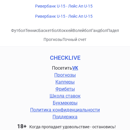
Ривербанк U-15 - Лейс Ап U-15
Ривербанк U-15 - Лейс Ап U-15
Футбол
Теннис
Баскетбол
Хоккей
Волейбол
Гандбол
Падел
Прогнозы
Точный счет
CHECKLIVE
Посетить
VK
Прогнозы
Капперы
Фрибеты
Школа ставок
Букмекеры
Политика конфиденциальности
Поддержка
18+
Когда пропадает удовольствие - остановись!