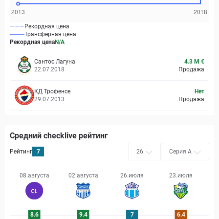
Рекордная цена
Трансферная цена
Рекордная цена
N/A
Сантос Лагуна
4.3 M €
22.07.2018
Продажа
КД Трофенсе
Нет
29.07.2013
Продажа
Средний checklive рейтинг
Рейтинг
7
26
Серия А
08.августа
02.августа
26.июля
23.июля
8.6
9.4
7
6.4