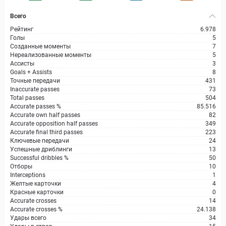
Всего
Рейтинг
6.978
Голы
5
Созданные моменты
7
Нереализованные моменты
5
Ассисты
3
Goals + Assists
8
Точные передачи
431
Inaccurate passes
73
Total passes
504
Accurate passes %
85.516
Accurate own half passes
82
Accurate opposition half passes
349
Accurate final third passes
223
Ключевые передачи
24
Успешные дриблинги
13
Successful dribbles %
50
Отборы
10
Interceptions
1
Желтые карточки
4
Красные карточки
0
Accurate crosses
14
Accurate crosses %
24.138
Удары всего
34