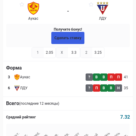
-
Аукас
ЛДУ
Получите бонус!
Сделать ставку
1
2.05
X
3.3
2
3.25
Форма
3
Аукас
?
В
В
П
П
41
6
ЛДУ
?
П
В
В
Н
35
Всего
(последние 12 месяцы)
7.32
Средний рейтинг