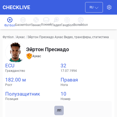
CHECKLIVE
RU
Хоккей
Баскетбол
Волейбол
Гандбол
Теннис
Падел
Футбол
/
/
Эйртон Пресиадо Аукас Видео, трансферы, статистика
Футбол
Аукас
Эйртон Пресиадо
Аукас
ECU
32
Гражданство
17.07.1994
182.00 м
Правая
Рост
Нога
Полузащитник
10
Позиция
Номер
ЛП