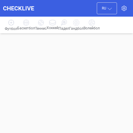
CHECKLIVE
RU
Хоккей
Баскетбол
Волейбол
Гандбол
Теннис
Падел
Футбол