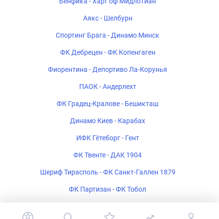
Бенфика - Харт оф Мидлотиан
Аякс - Шелбурн
Спортинг Брага - Динамо Минск
ФК Дебрецен - ФК Копенгаген
Фиорентина - Депортиво Ла-Корунья
ПАОК - Андерлехт
ФК Градец-Кралове - Бешикташ
Динамо Киев - Карабах
ИФК Гётеборг - Гент
ФК Твенте - ДАК 1904
Шериф Тирасполь - ФК Санкт-Галлен 1879
ФК Партизан - ФК Тобол
Богемиан - ФК Мидтьюлланн