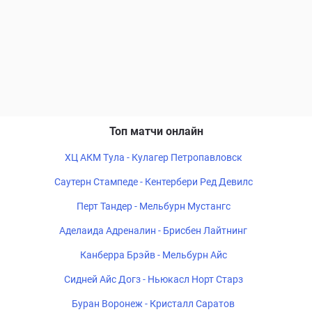
Топ матчи онлайн
ХЦ АКМ Тула - Кулагер Петропавловск
Саутерн Стампеде - Кентербери Ред Девилс
Перт Тандер - Мельбурн Мустангс
Аделаида Адреналин - Брисбен Лайтнинг
Канберра Брэйв - Мельбурн Айс
Сидней Айс Догз - Ньюкасл Норт Старз
Буран Воронеж - Кристалл Саратов