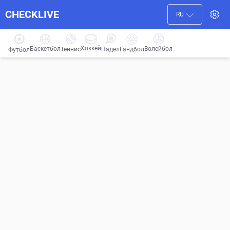
CHECKLIVE
RU
Хоккей
Баскетбол
Волейбол
Гандбол
Теннис
Падел
Футбол