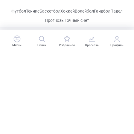
Футбол
Теннис
Баскетбол
Хоккей
Волейбол
Гандбол
Падел
Прогнозы
Точный счет
CHECKLIVE
Матчи
Поиск
Избранное
Прогнозы
Профиль
Посетить
VK
Прогнозы
Капперы
Фрибеты
Школа ставок
Букмекеры
Политика конфиденциальности
Поддержка
18+
Когда пропадает удовольствие - остановись!
2026 CHECKLIVE — Все права защищены.