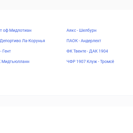
рт оф Мидлотиан
Аякс - Шелбурн
 Депортиво Ла-Корунья
ПАОК - Андерлехт
- Гент
ФК Твенте - ДАК 1904
К Мидтьюлланн
ЧФР 1907 Клуж - Тромсё
ставок
Букмекеры
Политика конфиденциальности
Поддерж