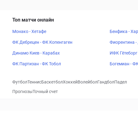
Топ матчи онлайн
Монако - Хетафе
Бенфика - Ха
ФК Дебрецен - ФК Копенгаген
Фиорентина -
Динамо Киев - Карабах
ИФК Гётеборг 
ФК Партизан - ФК Тобол
Богемиан - Ф
Футбол
Теннис
Баскетбол
Хоккей
Волейбол
Гандбол
Падел
Прогнозы
Точный счет
Посетить
VK
CHECKLIVE
Прогнозы
Капперы
Фрибеты
Школа 