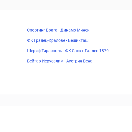
Спортинг Брага - Динамо Минск
ФК Градец-Кралове - Бешикташ
Шериф Тирасполь - ФК Санкт-Галлен 1879
Бейтар Иерусалим - Аустрия Вена
18+
Когда пропадает удовольствие - остановись!
ка