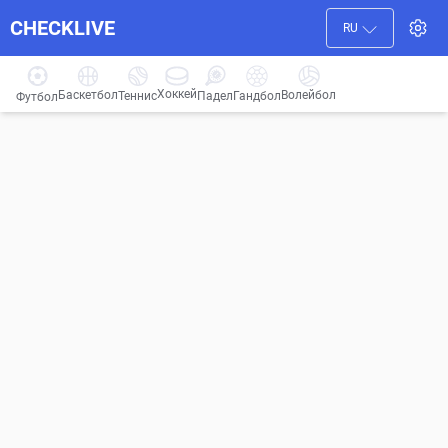
CHECKLIVE
RU
Хоккей
Баскетбол
Волейбол
Гандбол
Теннис
Падел
Футбол