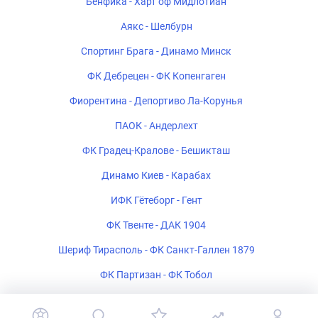
Бенфика - Харт оф Мидлотиан
Аякс - Шелбурн
Спортинг Брага - Динамо Минск
ФК Дебрецен - ФК Копенгаген
Фиорентина - Депортиво Ла-Корунья
ПАОК - Андерлехт
ФК Градец-Кралове - Бешикташ
Динамо Киев - Карабах
ИФК Гётеборг - Гент
ФК Твенте - ДАК 1904
Шериф Тирасполь - ФК Санкт-Галлен 1879
ФК Партизан - ФК Тобол
Богемиан - ФК Мидтьюлланн