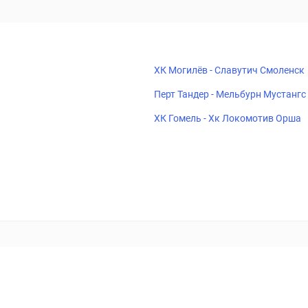
ХК Могилёв - Славутич Смоленск
Перт Тандер - Мельбурн Мустангс
ХК Гомель - Хк Локомотив Орша
ставок
Букмекеры
Политика конфиденциальности
Поддерж