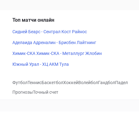
Топ матчи онлайн
Сидней Беарс - Сентрал Кост Райнос
Аделаида Адреналин - Брисбен Лайтнинг
Химик-СКА Химик-СКА - Металлург Жлобин
Южный Урал - ХЦ АКМ Тула
Футбол
Теннис
Баскетбол
Хоккей
Волейбол
Гандбол
Падел
Прогнозы
Точный счет
Посетить
VK
CHECKLIVE
Прогнозы
Капперы
Фрибеты
Школа 