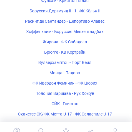
Фулхэм - Кристал Пэлас
Боруссия Дортмунд II - 1. ФК Кёльн II
Расинг де Сантандер - Депортиво Алавес
Хоффенхайм - Боруссия Мёнхенгладбах
Жирона - ФК Сабаделл
Брюгге - КВ Кортрейк
Вулверхэмптон - Порт Вейл
Монца - Падова
ФК Ивердон Феминин - ФК Цюрих
Полония Варшава - Рух Хожув
СЙК - Гнистан
Сканстес СК/ФК Метта U-17 - ФК Саласпилс U-17
ФК Белшина 2 - ФК Барановичи 2