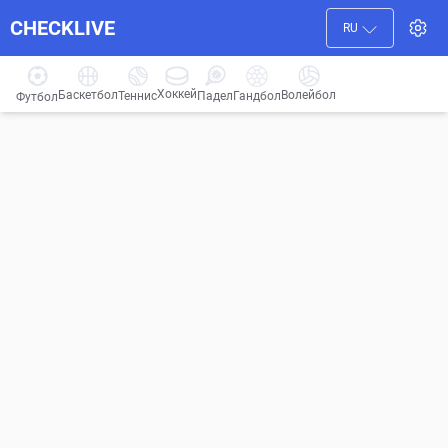
CHECKLIVE
RU
Хоккей
Баскетбол
Волейбол
Гандбол
Теннис
Падел
Футбол