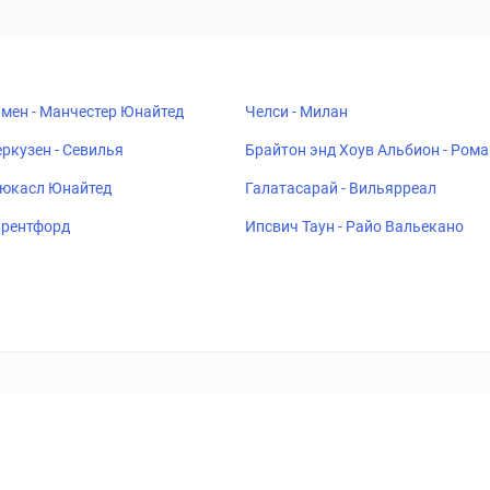
мен - Манчестер Юнайтед
Челси - Милан
ркузен - Севилья
Брайтон энд Хоув Альбион - Рома
ьюкасл Юнайтед
Галатасарай - Вильярреал
 Брентфорд
Ипсвич Таун - Райо Вальекано
ставок
Букмекеры
Политика конфиденциальности
Поддерж