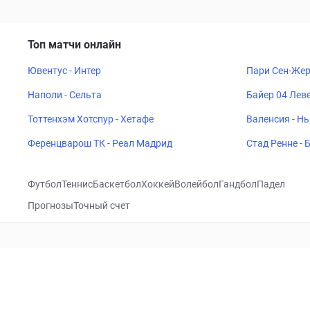
Топ матчи онлайн
Ювентус - Интер
Пари Сен-Жер
Наполи - Сельта
Байер 04 Леве
Тоттенхэм Хотспур - Хетафе
Валенсия - Н
Ференцварош ТК - Реал Мадрид
Стад Ренне -
Футбол
Теннис
Баскетбол
Хоккей
Волейбол
Гандбол
Падел
Прогнозы
Точный счет
Посетить
VK
CHECKLIVE
Прогнозы
Капперы
Фрибеты
Школа 