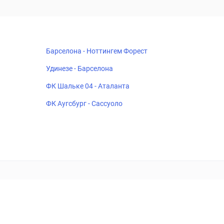
Барселона - Ноттингем Форест
Удинезе - Барселона
ФК Шальке 04 - Аталанта
ФК Аугсбург - Сассуоло
18+
Когда пропадает удовольствие - остановись!
ка